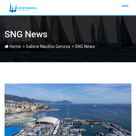
Skip
to
content
SNG News
>
>
Home
Salone Nautico Genova
SNG News