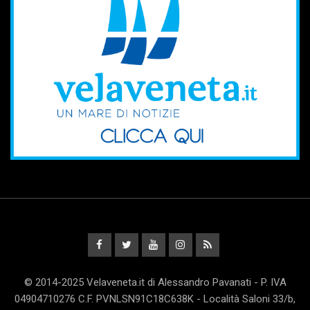
© 2014-2025 Velaveneta.it di Alessandro Pavanati - P. IVA
04904710276 C.F. PVNLSN91C18C638K - Località Saloni 33/b,