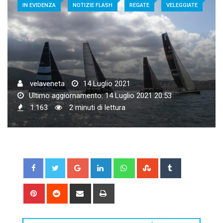
IN EVIDENZA
NOTIZIE FLASH
REGATE
VELEGGIATE
velaveneta
14 Luglio 2021
Ultimo aggiornamento: 14 Luglio 2021 20:53
1.163
2 minuti di lettura
Google+
LinkedIn
Whatsapp
StumbleUpon
Tumblr
Pinterest
Reddit
Share
Print
via
Email