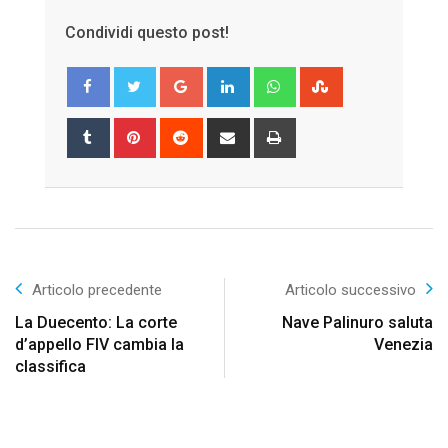
Condividi questo post!
Google+
LinkedIn
Whatsapp
StumbleUpon
Tumblr
Pinterest
Reddit
Share
Print
via
Email
Articolo precedente
Articolo successivo
La Duecento: La corte
Nave Palinuro saluta
d’appello FIV cambia la
Venezia
classifica