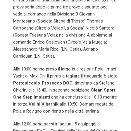
affronteranno nella bella Baia di Sistiana. La classifica
provvisoria dopo le prime tre prove disputate oggi
vede al comando nella Divisione B Giovanni
Montesano (Società Sirena di Trieste) Thomas
Carrodano (Circolo Velico La Spezia) Nicolò Santoro
(Socetà Triestina Vela); nella divisione A abbiamo al
comando Enrico Coslovich (Circolo Vela Muggia)
Aleessandro Maria Ricci (LNI Ostia), Adriano
Cardiquan (LNI Ostia).
Alle 10:00 hanno preso il largo in direzione Pola i maxi
Yacht di Maxi On. Il primo a tagliare il traguardo è stato
Portopiccolo-Prosecco DOC
, timonato da Stefano
Chierin, alle 16:40. In seconda posizione
Clean Sport
One Step Impianti
che ha concluso alle 18:10 mentre
in terza
Velihi Viharnik
alle 18:50. Domani regata da
Pola a Rovigno con rientro nella città istriana.
Alle 12:00 sono scesi in acqua i 5 equipaggi di