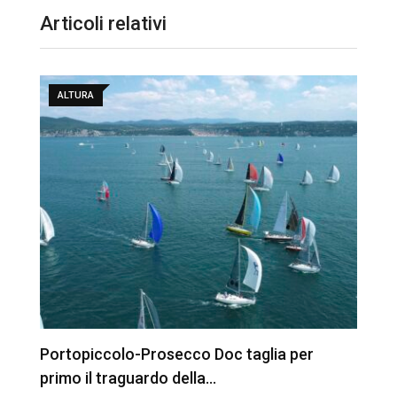
Articoli relativi
ALTURA
la
Portopiccolo-Prosecco Doc taglia per
I
primo il traguardo della…