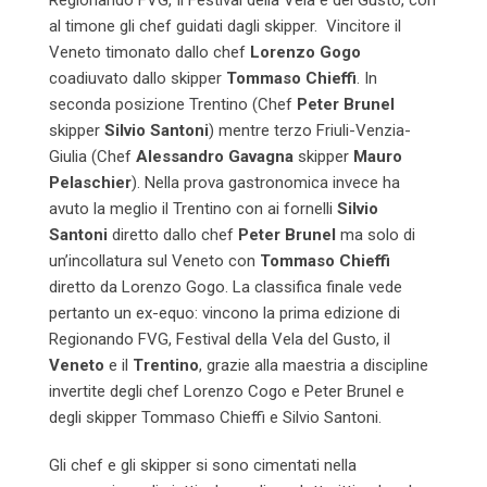
Regionando FVG, Il Festival della Vela e del Gusto, con
al timone gli chef guidati dagli skipper. Vincitore il
Veneto timonato dallo chef
Lorenzo Gogo
coadiuvato dallo skipper
Tommaso Chieffi
. In
seconda posizione Trentino (Chef
Peter Brunel
skipper
Silvio Santoni
) mentre terzo Friuli-Venzia-
Giulia (Chef
Alessandro Gavagna
skipper
Mauro
Pelaschier
). Nella prova gastronomica invece ha
avuto la meglio il Trentino con ai fornelli
Silvio
Santoni
diretto dallo chef
Peter Brunel
ma solo di
un’incollatura sul Veneto con
Tommaso Chieffi
diretto da Lorenzo Gogo. La classifica finale vede
pertanto un ex-equo: vincono la prima edizione di
Regionando FVG, Festival della Vela del Gusto, il
Veneto
e il
Trentino
, grazie alla maestria a discipline
invertite degli chef Lorenzo Cogo e Peter Brunel e
degli skipper Tommaso Chieffi e Silvio Santoni.
Gli chef e gli skipper si sono cimentati nella