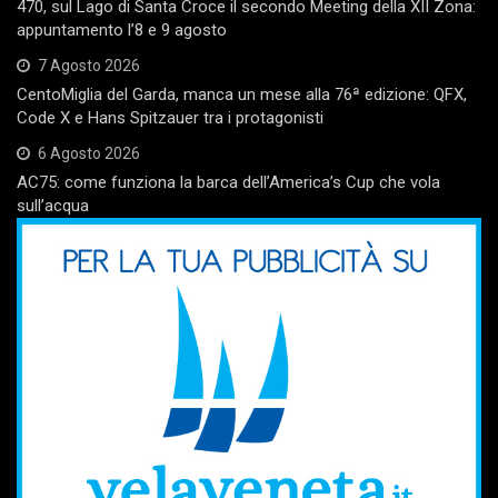
470, sul Lago di Santa Croce il secondo Meeting della XII Zona:
appuntamento l’8 e 9 agosto
7 Agosto 2026
CentoMiglia del Garda, manca un mese alla 76ª edizione: QFX,
Code X e Hans Spitzauer tra i protagonisti
6 Agosto 2026
AC75: come funziona la barca dell’America’s Cup che vola
sull’acqua