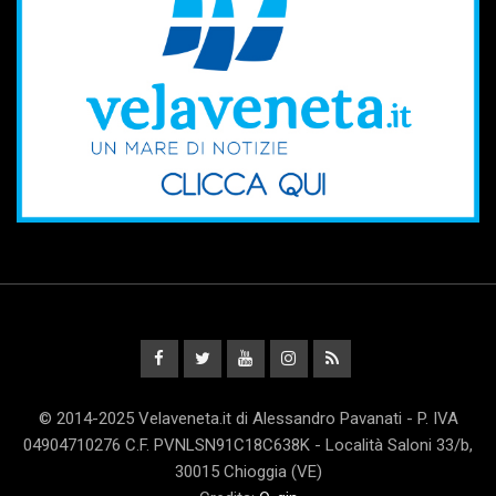
© 2014-2025 Velaveneta.it di Alessandro Pavanati - P. IVA
04904710276 C.F. PVNLSN91C18C638K - Località Saloni 33/b,
30015 Chioggia (VE)