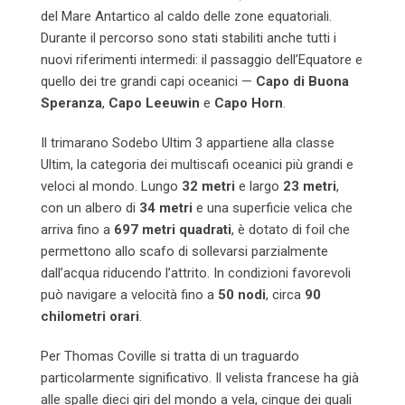
del Mare Antartico al caldo delle zone equatoriali.
Durante il percorso sono stati stabiliti anche tutti i
nuovi riferimenti intermedi: il passaggio dell’Equatore e
quello dei tre grandi capi oceanici —
Capo di Buona
Speranza
,
Capo Leeuwin
e
Capo Horn
.
Il trimarano Sodebo Ultim 3 appartiene alla classe
Ultim, la categoria dei multiscafi oceanici più grandi e
veloci al mondo. Lungo
32 metri
e largo
23 metri
,
con un albero di
34 metri
e una superficie velica che
arriva fino a
697 metri quadrati
, è dotato di foil che
permettono allo scafo di sollevarsi parzialmente
dall’acqua riducendo l’attrito. In condizioni favorevoli
può navigare a velocità fino a
50 nodi
, circa
90
chilometri orari
.
Per Thomas Coville si tratta di un traguardo
particolarmente significativo. Il velista francese ha già
alle spalle dieci giri del mondo a vela, cinque dei quali