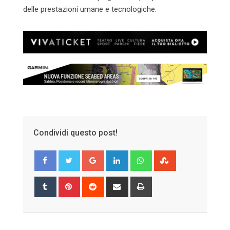
delle prestazioni umane e tecnologiche.
Condividi questo post!
Google+
LinkedIn
Whatsapp
StumbleUpon
Tumblr
Pinterest
Reddit
Share
Print
via
Email