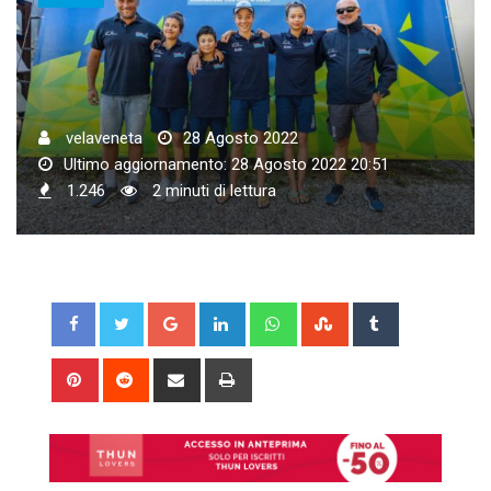
velaveneta
28 Agosto 2022
Ultimo aggiornamento: 28 Agosto 2022 20:51
1.246
2 minuti di lettura
Google+
LinkedIn
Whatsapp
StumbleUpon
Tumblr
Pinterest
Reddit
Share
Print
via
Email