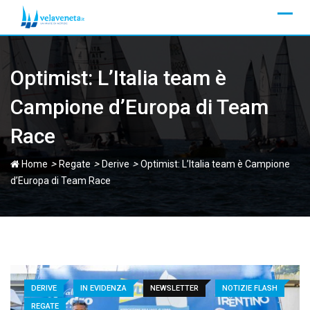
Skip
to
content
Optimist: L’Italia team è
Campione d’Europa di Team
Race
>
>
>
Home
Regate
Derive
Optimist: L’Italia team è Campione
d’Europa di Team Race
DERIVE
IN EVIDENZA
NEWSLETTER
NOTIZIE FLASH
REGATE