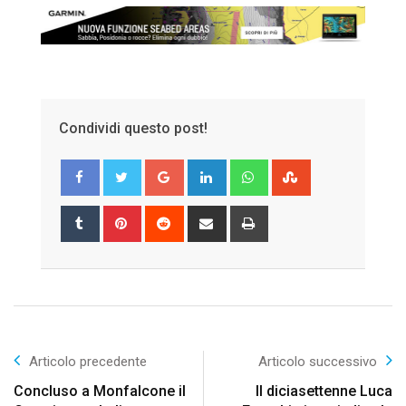
Condividi questo post!
Google+
LinkedIn
Whatsapp
StumbleUpon
Tumblr
Pinterest
Reddit
Share
Print
via
Email
Articolo precedente
Articolo successivo
Concluso a Monfalcone il
Il diciasettenne Luca