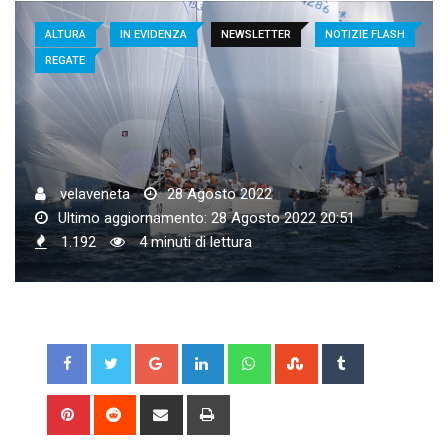
ALTURA
IN EVIDENZA
NEWSLETTER
NOTIZIE FLASH
REGATE
velaveneta
28 Agosto 2022
Ultimo aggiornamento: 28 Agosto 2022 20:51
1.192
4 minuti di lettura
Google+
LinkedIn
Whatsapp
StumbleUpon
Tumblr
Pinterest
Reddit
Share
Print
via