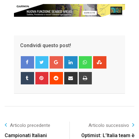
Condividi questo post!
Google+
LinkedIn
Whatsapp
StumbleUpon
Tumblr
Pinterest
Reddit
Share
Print
via
Email
Articolo precedente
Articolo successivo
Campionati Italiani
Optimist: L’Italia team è