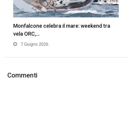
Monfalcone celebra il mare: weekend tra
X
vela ORC,…
s
7 Giugno 2026
Commenti