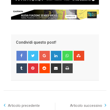
Condividi questo post!
Google+
LinkedIn
Whatsapp
StumbleUpon
Tumblr
Pinterest
Reddit
Share
Print
via
Email
Articolo precedente
Articolo successivo