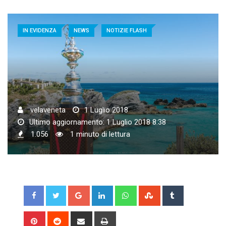
IN EVIDENZA
NEWS
NOTIZIE FLASH
velaveneta
1 Luglio 2018
Ultimo aggiornamento: 1 Luglio 2018 8:38
1.056
1 minuto di lettura
Google+
LinkedIn
Whatsapp
StumbleUpon
Tumblr
Pinterest
Reddit
Share
Print