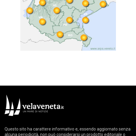
Questo sito ha carattere informativo e, essendo aggiornato senza
alcuna periodicità, non può considerarsi un prodotto editoriale o