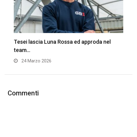
Tesei lascia Luna Rossa ed approda nel
P
team…
3
24 Marzo 2026
Commenti