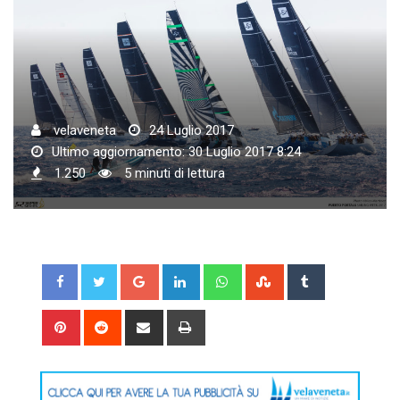
velaveneta
24 Luglio 2017
Ultimo aggiornamento: 30 Luglio 2017 8:24
1.250
5 minuti di lettura
Google+
LinkedIn
Whatsapp
StumbleUpon
Tumblr
Pinterest
Reddit
Share
Print
via
Email