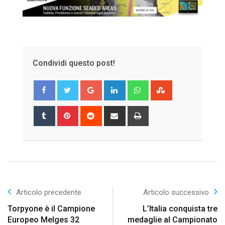
Condividi questo post!
Google+
LinkedIn
Whatsapp
StumbleUpon
Tumblr
Pinterest
Reddit
Share
Print
via
Email
Articolo precedente
Articolo successivo
Torpyone è il Campione
L’Italia conquista tre
Europeo Melges 32
medaglie al Campionato