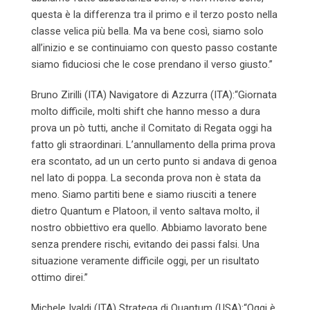
questa è la differenza tra il primo e il terzo posto nella
classe velica più bella. Ma va bene così, siamo solo
all’inizio e se continuiamo con questo passo costante
siamo fiduciosi che le cose prendano il verso giusto.”
Bruno Zirilli (ITA) Navigatore di Azzurra (ITA):“Giornata
molto difficile, molti shift che hanno messo a dura
prova un pò tutti, anche il Comitato di Regata
oggi
ha
fatto gli straordinari. L’annullamento della prima prova
era scontato, ad un un certo punto si andava di genoa
nel lato di poppa. La seconda prova non è stata da
meno. Siamo partiti bene e siamo riusciti a tenere
dietro Quantum e Platoon, il vento saltava molto, il
nostro obbiettivo era quello. Abbiamo lavorato bene
senza prendere rischi, evitando dei passi falsi. Una
situazione veramente difficile
oggi
, per un risultato
ottimo direi.”
Michele Ivaldi (ITA) Stratega di Quantum (USA):“
Oggi
è