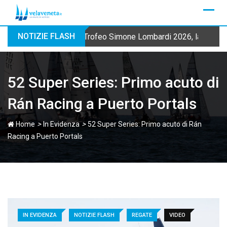
Skip
to
content
NOTIZIE FLASH
Trofeo Simone Lombardi 2026, la Fraglia
52 Super Series: Primo acuto di
Rán Racing a Puerto Portals
>
>
Home
In Evidenza
52 Super Series: Primo acuto di Rán
Racing a Puerto Portals
IN EVIDENZA
NOTIZIE FLASH
REGATE
VIDEO