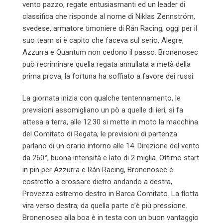
vento pazzo, regate entusiasmanti ed un leader di
classifica che risponde al nome di Niklas Zennström,
svedese, armatore timoniere di Rán Racing,
oggi
per il
suo team si è capito che faceva sul serio, Alegre,
Azzurra e Quantum non cedono il passo. Bronenosec
può recriminare quella regata annullata a metà della
prima prova, la fortuna ha soffiato a favore dei russi.
La giornata inizia con qualche tentennamento, le
previsioni assomigliano un pò a quelle di ieri, si fa
attesa a terra, alle 12.30 si mette in moto la macchina
del Comitato di Regata, le previsioni di partenza
parlano di un orario intorno alle 14. Direzione del vento
da 260°, buona intensità e lato di 2 miglia. Ottimo start
in pin per Azzurra e Rán Racing, Bronenosec è
costretto a crossare dietro andando a destra,
Provezza estremo destro in Barca Comitato. La flotta
vira verso destra, da quella parte c’è più pressione.
Bronenosec alla boa è in testa con un buon vantaggio