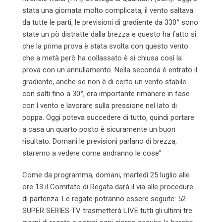
stata una giornata molto complicata, il vento saltava
da tutte le parti, le previsioni di gradiente da 330° sono
state un pò distratte dalla brezza e questo ha fatto si
che la prima prova è stata svolta con questo vento
che a metà però ha collassato è si chiusa così la
prova con un annullamento. Nella seconda è entrato il
gradiente, anche se non è di certo un vento stabile
con salti fino a 30°, era importante rimanere in fase
con l vento e lavorare sulla pressione nel lato di
poppa.
Oggi
poteva succedere di tutto, quindi portare
a casa un quarto posto è sicuramente un buon
risultato.
Domani
le previsioni parlano di brezza,
staremo a vedere come andranno le cose”
Come da programma,
domani
, martedì 25 luglio alle
ore 13 il Comitato di Regata darà il via alle procedure
di partenza. Le regate potranno essere seguite: 52
SUPER SERIES TV trasmetterà LIVE tutti gli ultimi tre