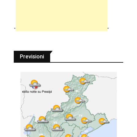
"
"
Previsioni