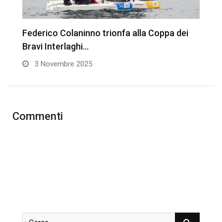
il
Federico Colaninno trionfa alla Coppa dei
A
Bravi Interlaghi…
A
3 Novembre 2025
Commenti