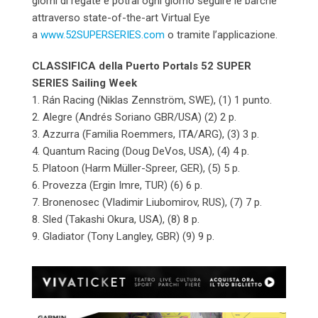
giorni di regate e potrai ogni giorno seguire le barche
attraverso state-of-the-art Virtual Eye
a
www.52SUPERSERIES.com
o tramite l’applicazione.
CLASSIFICA della Puerto Portals 52 SUPER
SERIES Sailing Week
1. Rán Racing (Niklas Zennström, SWE), (1) 1 punto.
2. Alegre (Andrés Soriano GBR/USA) (2) 2 p.
3. Azzurra (Familia Roemmers, ITA/ARG), (3) 3 p.
4. Quantum Racing (Doug DeVos, USA), (4) 4 p.
5. Platoon (Harm Müller-Spreer, GER), (5) 5 p.
6. Provezza (Ergin Imre, TUR) (6) 6 p.
7. Bronenosec (Vladimir Liubomirov, RUS), (7) 7 p.
8. Sled (Takashi Okura, USA), (8) 8 p.
9. Gladiator (Tony Langley, GBR) (9) 9 p.