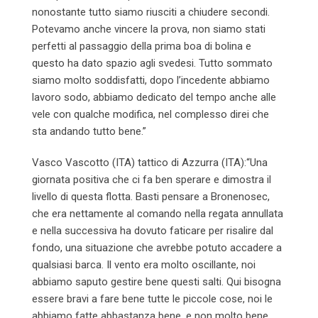
nonostante tutto siamo riusciti a chiudere secondi.
Potevamo anche vincere la prova, non siamo stati
perfetti al passaggio della prima boa di bolina e
questo ha dato spazio agli svedesi. Tutto sommato
siamo molto soddisfatti, dopo l’incedente abbiamo
lavoro sodo, abbiamo dedicato del tempo anche alle
vele con qualche modifica, nel complesso direi che
sta andando tutto bene.”
Vasco Vascotto (ITA) tattico di Azzurra (ITA):“Una
giornata positiva che ci fa ben sperare e dimostra il
livello di questa flotta. Basti pensare a Bronenosec,
che era nettamente al comando nella regata annullata
e nella successiva ha dovuto faticare per risalire dal
fondo, una situazione che avrebbe potuto accadere a
qualsiasi barca. Il vento era molto oscillante, noi
abbiamo saputo gestire bene questi salti. Qui bisogna
essere bravi a fare bene tutte le piccole cose, noi le
abbiamo fatte abbastanza bene, e non molto bene,