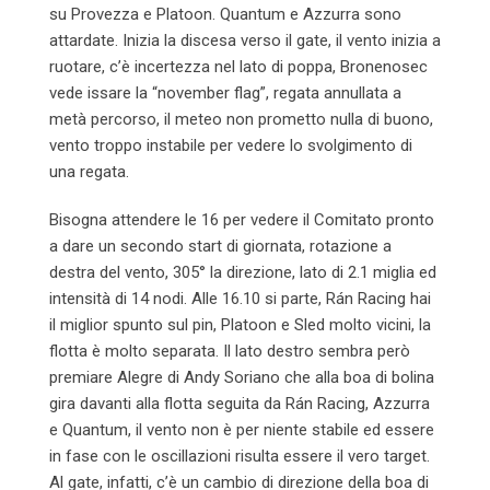
su Provezza e Platoon. Quantum e Azzurra sono
attardate. Inizia la discesa verso il gate, il vento inizia a
ruotare, c’è incertezza nel lato di poppa, Bronenosec
vede issare la “november flag”, regata annullata a
metà percorso, il meteo non prometto nulla di buono,
vento troppo instabile per vedere lo svolgimento di
una regata.
Bisogna attendere le 16 per vedere il Comitato pronto
a dare un secondo start di giornata, rotazione a
destra del vento, 305° la direzione, lato di 2.1 miglia ed
intensità di 14 nodi. Alle 16.10 si parte, Rán Racing hai
il miglior spunto sul pin, Platoon e Sled molto vicini, la
flotta è molto separata. Il lato destro sembra però
premiare Alegre di Andy Soriano che alla boa di bolina
gira davanti alla flotta seguita da Rán Racing, Azzurra
e Quantum, il vento non è per niente stabile ed essere
in fase con le oscillazioni risulta essere il vero target.
Al gate, infatti, c’è un cambio di direzione della boa di