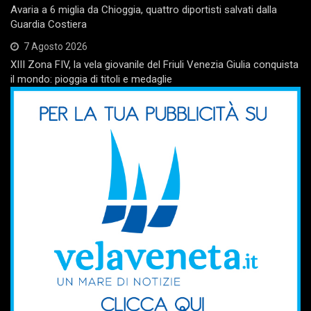
Avaria a 6 miglia da Chioggia, quattro diportisti salvati dalla
Guardia Costiera
7 Agosto 2026
XIII Zona FIV, la vela giovanile del Friuli Venezia Giulia conquista
il mondo: pioggia di titoli e medaglie