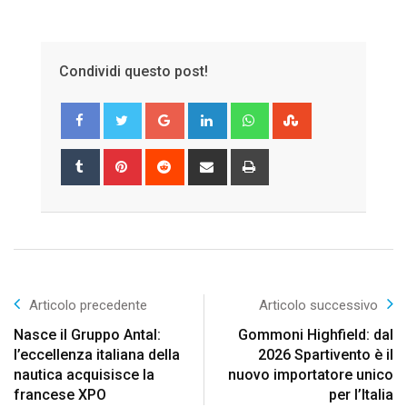
Condividi questo post!
Google+
LinkedIn
Whatsapp
StumbleUpon
Tumblr
Pinterest
Reddit
Share
Print
via
Email
Articolo precedente
Articolo successivo
Nasce il Gruppo Antal:
Gommoni Highfield: dal
l’eccellenza italiana della
2026 Spartivento è il
nautica acquisisce la
nuovo importatore unico
francese XPO
per l’Italia