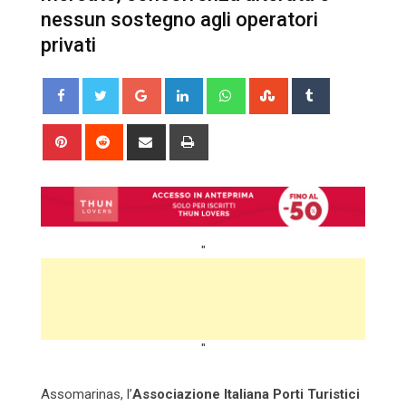
nessun sostegno agli operatori
privati
Google+
LinkedIn
Whatsapp
StumbleUpon
Tumblr
Pinterest
Reddit
Share
Print
via
Email
"
"
Assomarinas, l’
Associazione Italiana Porti Turistici