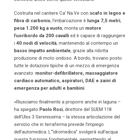
Costruita nel cantiere Ca’ Na.Ve con
scafo in legno e
fibra di carbonio
, l’imbarcazione è
lunga 7,5 metri
,
pesa 1.200 kg a vuoto
, monta un
motore
fuoribordo da 200 cavalli
ed è capace di raggiungere
i
40 nodi di velocità
, mantenendo al contempo un
basso impatto ambientale
, grazie alla ridotta
produzione di moto ondoso. A bordo, trovano posto
tutte le dotazioni tipiche di un mezzo di emergenza
avanzato:
monitor-defibrillatore, massaggiatore
cardiaco automatico, aspiratori, DAE e zaini di
emergenza per adulti e bambini
.
«Riusciamo finalmente a proporre anche in laguna –
ha spiegato
Paolo Rosi
, direttore del SUEM 118
dell’Ulss 3 Serenissima – la stessa articolazione del
servizio che in terraferma prevede l’impiego
dell’automedica. L’“idromedica” svolgerà sull’acqua
questa funzione fondamentale, permettendo al