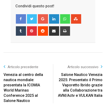
Condividi questo post!
Google+
LinkedIn
Whatsapp
StumbleUpon
Tumblr
Pinterest
Reddit
Share
Print
via
Email
Articolo precedente
Articolo successivo
Venezia al centro della
Salone Nautico Venezia
nautica mondiale:
2025: Presentato il Primo
presentata la ICOMIA
Vaporetto Ibrido grazie
World Marinas
alla Collaborazione tra
Conference 2025 al
AVM/Actv e VULKAN Italia
Salone Nautico