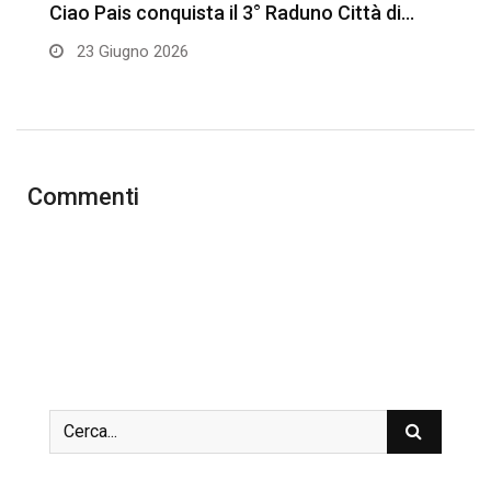
Ciao Pais conquista il 3° Raduno Città di…
S
v
23 Giugno 2026
Commenti