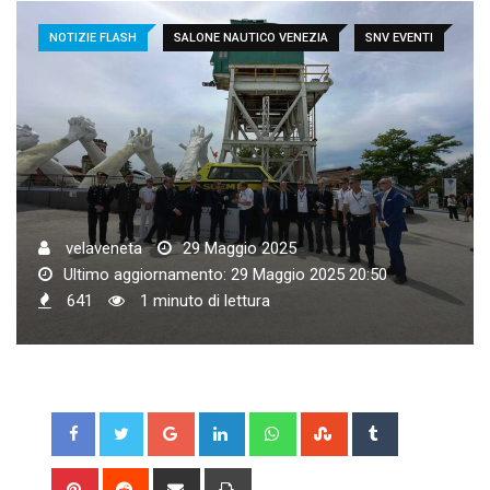
NOTIZIE FLASH
SALONE NAUTICO VENEZIA
SNV EVENTI
velaveneta
29 Maggio 2025
Ultimo aggiornamento: 29 Maggio 2025 20:50
641
1 minuto di lettura
Google+
LinkedIn
Whatsapp
StumbleUpon
Tumblr
Pinterest
Reddit
Share
Print