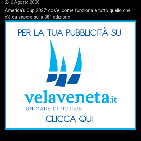
6 Agosto 2026
America’s Cup 2027: cos’è, come funziona e tutto quello che
c’è da sapere sulla 38ª edizione