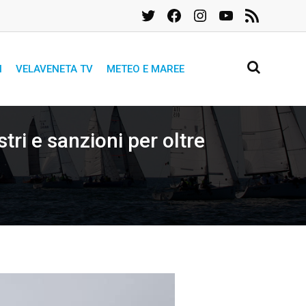
Twitter
Facebook
Instagram
YouTube
Feed
RSS
I
VELAVENETA TV
METEO E MAREE
tri e sanzioni per oltre