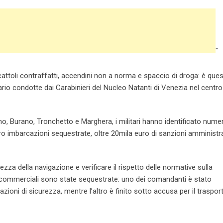
"
iocattoli contraffatti, accendini non a norma e spaccio di droga: è ques
nario condotte dai Carabinieri del Nucleo Natanti di Venezia nel centro
no, Burano, Tronchetto e Marghera, i militari hanno identificato num
ttro imbarcazioni sequestrate, oltre 20mila euro di sanzioni amministr
urezza della navigazione e verificare il rispetto delle normative sulla
i commerciali sono state sequestrate: uno dei comandanti è stato
ioni di sicurezza, mentre l’altro è finito sotto accusa per il traspo