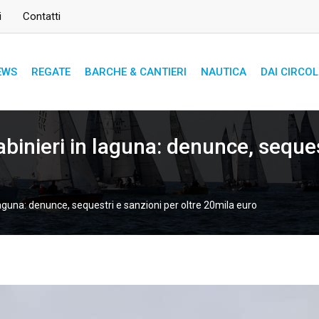
i
Contatti
EWS
REGATE
BARCHE & CANTIERI
NAUTICA
DAI CIRCOL
abinieri in laguna: denunce, seques
 laguna: denunce, sequestri e sanzioni per oltre 20mila euro