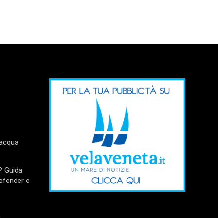
’acqua
? Guida
Defender e