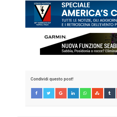
Condividi questo post!
Google+
LinkedIn
Whatsapp
Stumble
T
Facebook
Twitter