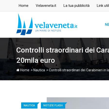
Skip
Home
Velaveneta.it
La tua pubblicità
Link util
to
content
N
Controlli straordinari dei Car
20mila euro
>
>
Home
Nautica
Controlli straordinari dei Carabinieri in
NAUTICA
NOTIZIE FLASH