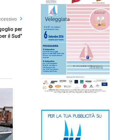
ccessivo
goglio per
 per il Sud”