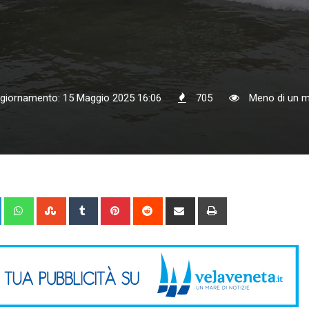
ggiornamento: 15 Maggio 2025 16:06
705
Meno di un m
+
LinkedIn
Whatsapp
StumbleUpon
Tumblr
Pinterest
Reddit
Share
Print
via
Email