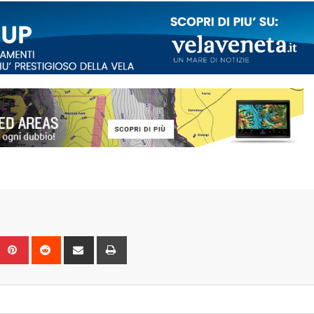
Upon
umblr
Pinterest
Reddit
Share
Print
via
Email