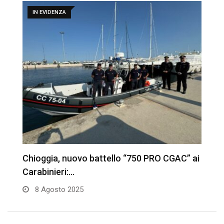
IN EVIDENZA
Chioggia, nuovo battello “750 PRO CGAC” ai
C
Carabinieri:…
l
8 Agosto 2025