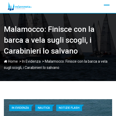
Skip
to
content
Malamocco: Finisce con la
barca a vela sugli scogli, i
Carabinieri lo salvano
>
>
Home
In Evidenza
Malamocco: Finisce con la barca a vela
sugli scogli, i Carabinieri lo salvano
IN EVIDENZA
NAUTICA
NOTIZIE FLASH