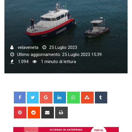
velaveneta
25 Luglio 2023
Ultimo aggiornamento: 25 Luglio 2023 15:39
1.094
1 minuto di lettura
Google+
LinkedIn
Whatsapp
StumbleUpon
Tumblr
Pinterest
Reddit
Share
Print
via
Email