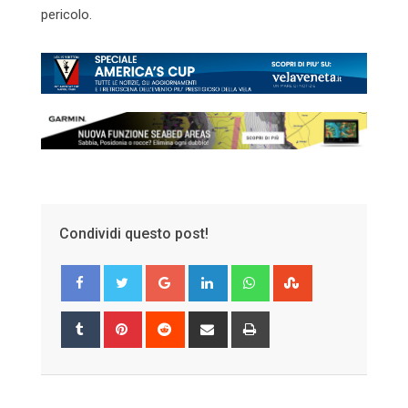
pericolo.
Condividi questo post!
Google+
LinkedIn
Whatsapp
StumbleUpon
Tumblr
Pinterest
Reddit
Share
Print
via
Email