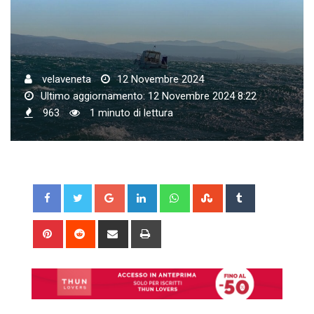
velaveneta
12 Novembre 2024
Ultimo aggiornamento: 12 Novembre 2024 8:22
963
1 minuto di lettura
Google+
LinkedIn
Whatsapp
StumbleUpon
Tumblr
Pinterest
Reddit
Share
Print
via
Email