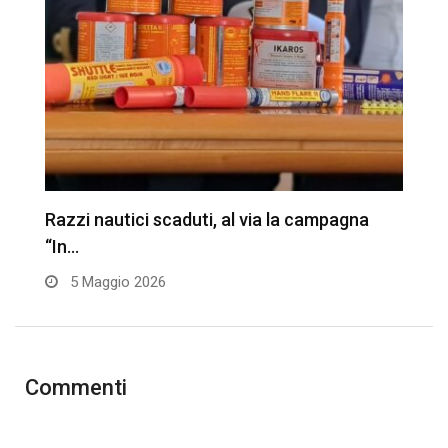
Razzi nautici scaduti, al via la campagna
V
“In…
u
5 Maggio 2026
Commenti