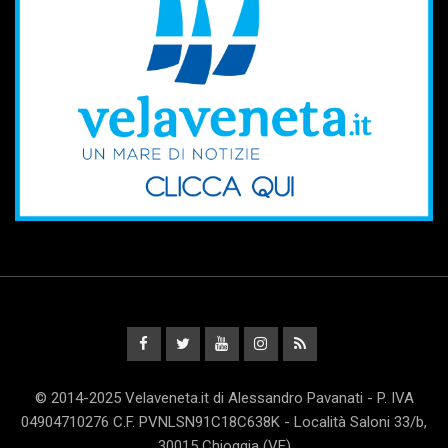
© 2014-2025 Velaveneta.it di Alessandro Pavanati - P. IVA
04904710276 C.F. PVNLSN91C18C638K - Località Saloni 33/b,
30015 Chioggia (VE)