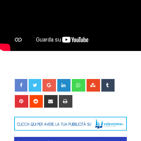
Google+
LinkedIn
Whatsapp
StumbleUpon
Tumblr
Pinterest
Reddit
Share
Print
via
Email