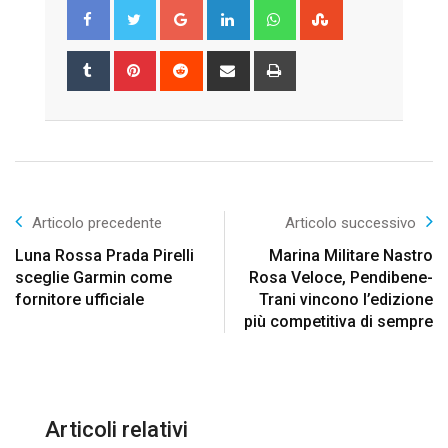
Google+
LinkedIn
Whatsapp
StumbleUpon
Tumblr
Pinterest
Reddit
Share
Print
via
Email
Articolo precedente
Articolo successivo
Luna Rossa Prada Pirelli
Marina Militare Nastro
sceglie Garmin come
Rosa Veloce, Pendibene-
fornitore ufficiale
Trani vincono l’edizione
più competitiva di sempre
Articoli relativi