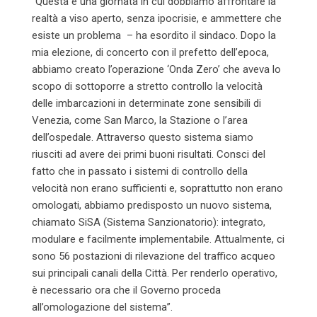
“Questa è una giornata in cui dobbiamo affrontare la
realtà a viso aperto, senza ipocrisie, e ammettere che
esiste un problema – ha esordito il sindaco. Dopo la
mia elezione, di concerto con il prefetto dell’epoca,
abbiamo creato l’operazione ‘Onda Zero’ che aveva lo
scopo di sottoporre a stretto controllo la velocità
delle imbarcazioni in determinate zone sensibili di
Venezia, come San Marco, la Stazione o l’area
dell’ospedale. Attraverso questo sistema siamo
riusciti ad avere dei primi buoni risultati. Consci del
fatto che in passato i sistemi di controllo della
velocità non erano sufficienti e, soprattutto non erano
omologati, abbiamo predisposto un nuovo sistema,
chiamato SiSA (Sistema Sanzionatorio): integrato,
modulare e facilmente implementabile. Attualmente, ci
sono 56 postazioni di rilevazione del traffico acqueo
sui principali canali della Città. Per renderlo operativo,
è necessario ora che il Governo proceda
all’omologazione del sistema”.