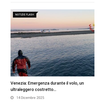
NOTIZIE FLASH
Venezia: Emergenza durante il volo, un
D
ultraleggero costretto…
V
14 Dicembre 2025