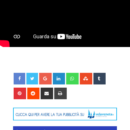
Google+
LinkedIn
Whatsapp
StumbleUpon
Tumblr
Pinterest
Reddit
Share
Print
via
Email