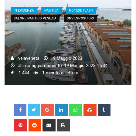
IN EVIDENZA
NAUTICA
NOTIZIE FLASH
SALONE NAUTICO VENEZIA
SNV ESPOSITORI
velaveneta
19 Maggio 2023
Ultimo aggiornamento: 19 Maggio 2023 15:34
1.444
1 minuto di lettura
Google+
LinkedIn
Whatsapp
StumbleUpon
Tumblr
Pinterest
Reddit
Share
Print
via