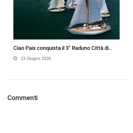
Ciao Pais conquista il 3° Raduno Città di…
S
v
23 Giugno 2026
Commenti