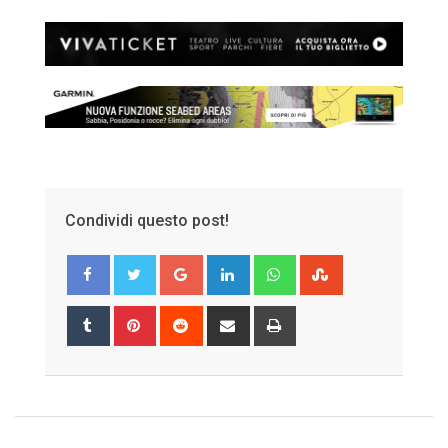
Condividi questo post!
Google+
LinkedIn
Whatsapp
StumbleUpon
Tumblr
Pinterest
Reddit
Share
Print
via
Email