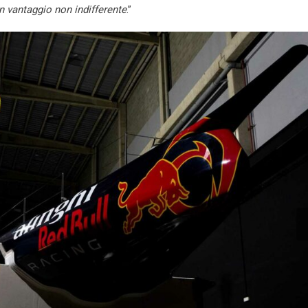
n vantaggio non indifferente
.”