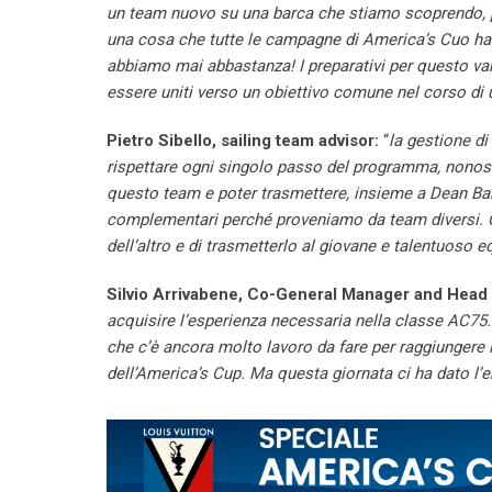
un team nuovo su una barca che stiamo scoprendo, p
una cosa che tutte le campagne di America’s Cuo han
abbiamo mai abbastanza! I preparativi per questo va
essere uniti verso un obiettivo comune nel corso di
Pietro Sibello, sailing team advisor:
“
la gestione d
rispettare ogni singolo passo del programma, nonost
questo team e poter trasmettere, insieme a Dean Bar
complementari perché proveniamo da team diversi. Qu
dell’altro e di trasmetterlo al giovane e talentuoso e
Silvio Arrivabene,
Co-General Manager and Head 
acquisire l’esperienza necessaria nella classe AC75.
che c’è ancora molto lavoro da fare per raggiungere 
dell’America’s Cup. Ma questa giornata ci ha dato l’e