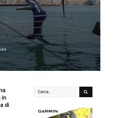
tura
ima
 in
a di