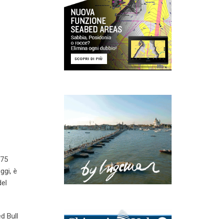
C75
ggi, è
del
d Bull