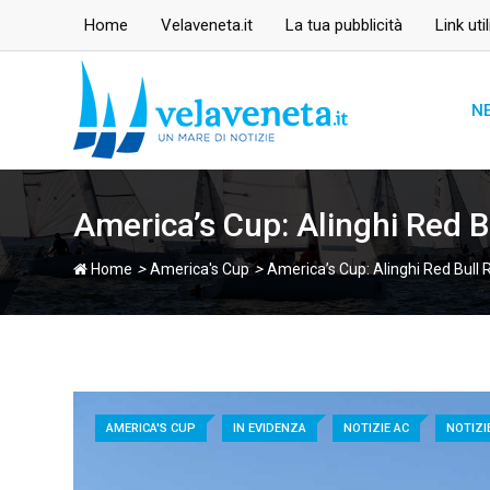
Skip
Home
Velaveneta.it
La tua pubblicità
Link util
to
content
N
America’s Cup: Alinghi Red B
>
>
Home
America's Cup
America’s Cup: Alinghi Red Bull 
AMERICA'S CUP
IN EVIDENZA
NOTIZIE AC
NOTIZI