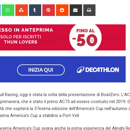
+
LinkedIn
Whatsapp
StumbleUpon
Tumblr
Pinterest
Reddit
Share
Print
via
Email
 Bull Racing, oggi è stata la volta della presentazione di BoatZero. L’A
imavera, che è stato il primo AC75 ad essere costruito nel 2019. O
ttà che ospiterà la 37esima edizione dell’America’s Cup nell’autunno 
sima America’s Cup a stabilirsi a Port Vell.
sima America’s Cup segna anche la prima esperienza del Alinghi Re