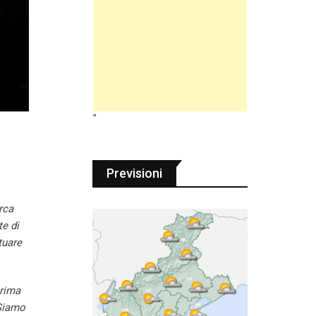
"
Previsioni
rca
e di
tuare
prima
 Siamo