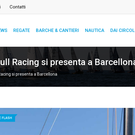
i
Contatti
EWS
REGATE
BARCHE & CANTIERI
NAUTICA
DAI CIRCOL
ull Racing si presenta a Barcellon
Racing si presenta a Barcellona
E FLASH