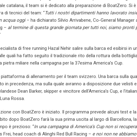
ale catalana, il team si è dedicato alla preparazione di BoatZero. Si è
 di tecnici del team: “
Tutti i nostri dipartimenti hanno lavorato ins
in acqua oggi
– ha dichiarato Silvio Arrivabene, Co-General Manager 
ng –
al termine di questa grande giornata per tutti noi, siamo pronti 
ialista di free running Hazal Nehir salire sulla barca ed esibirsi in u
e quali ha fatto seguito il tradizionale rito della rottura della bottigli
una pietra miliare nella campagna per la 37esima America’s Cup.
piattaforma di allenamento per il team svizzero. Una barca sulla qual
to in precedenza, ma sulla quale avranno a disposizione due velisti e
landese Dean Barker, skipper e vincitore dell’America’s Cup, e l’italia
n Luna Rossa.
gazione con BoatZero è iniziato. Il programma prevede alcuni test e la
bito dopo BoatZero farà la sua prima uscita al largo di Barcellona, la
mpo è prezioso: “
In una campagna di America’s Cup non si recupera 
s Frei, head coach di Alinghi Red Bull Racing –
e noi non ne abbiamo