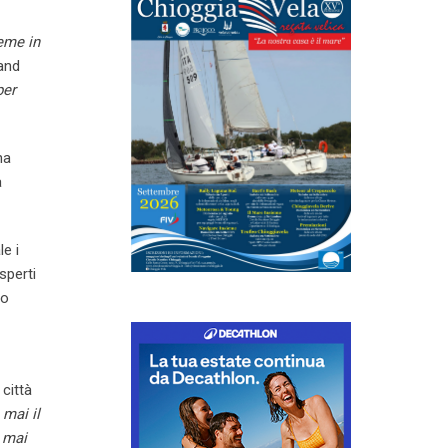
ieme in
and
per
na
a
e i
sperti
no
 città
mai il
 mai