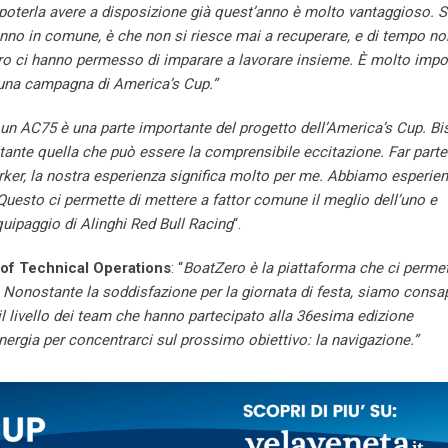
oterla avere a disposizione già quest’anno è molto vantaggioso. S
no in comune, è che non si riesce mai a recuperare, e di tempo no
ro ci hanno permesso di imparare a lavorare insieme. È molto impo
 una campagna di America’s Cup.”
i un AC75 è una parte importante del progetto dell’America’s Cup. B
ante quella che può essere la comprensibile eccitazione. Far parte
ker, la nostra esperienza significa molto per me. Abbiamo esperie
esto ci permette di mettere a fattor comune il meglio dell’uno e
quipaggio di Alinghi Red Bull Racing
“.
of Technical Operations
: “
BoatZero è la piattaforma che ci permet
 Nonostante la soddisfazione per la giornata di festa, siamo consa
il livello dei team che hanno partecipato alla 36esima edizione
nergia per concentrarci sul prossimo obiettivo: la navigazione.”