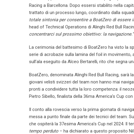
Racing a Barcellona. Dopo essersi stabilito nella capit
trattato di un processo lungo, coordinato dalla squadra
totale sintonia per consentire a BoatZero di essere 
head of Technical Operations di Alinghi Red Bull Raci
concentrarci sul prossimo obiettivo: la navigazione.”
La cerimonia del battesimo di BoatZero ha visto la spec
serie di acrobazie sulla lamina del foil in movimento, all
sull’ala eseguito da Alceo Bertarelli, rito che segna 
BoatZero, denominata Alinghi Red Bull Racing, sarà la 
giovani velisti svizzeri del team non hanno mai naviga
pronti a condividere tutta la loro competenza: il neoze
Pietro Sibello, finalista della 36ma America’s Cup co
Il conto alla rovescia verso la prima giornata di navi
messa a punto finale da parte dei tecnici del team. Su
che ospiterà la 37esima America’s Cup nel 2024. Il te
tempo perduto
– ha dichiarato a questo proposito Nil