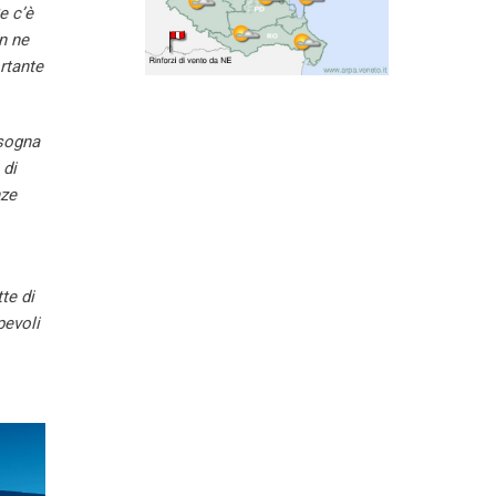
e c’è
n ne
rtante
isogna
 di
nze
te di
pevoli