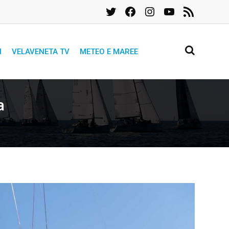
Twitter
Facebook
Instagram
YouTube
Feed
RSS
I
VELAVENETA TV
METEO E MAREE
a