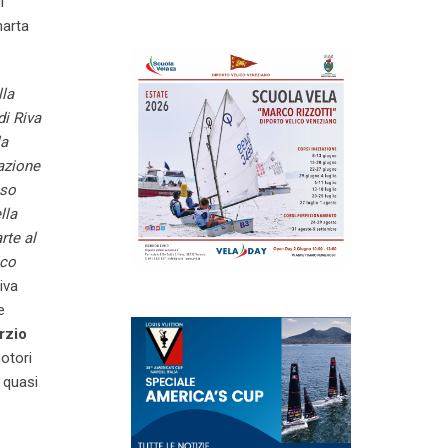
i
harta
.
lla
di Riva
la
sazione
uso
lla
rte al
ico
iva
e
rzio
motori
i quasi