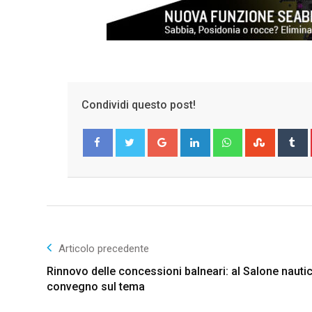
Condividi questo post!
Google+
LinkedIn
Whatsapp
Stumble
T
Facebook
Twitter
Articolo precedente
Rinnovo delle concessioni balneari: al Salone nauti
convegno sul tema