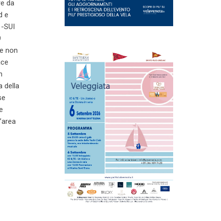
re da
d e
 -SUI
9
ue non
ace
n
a della
se
e
’area