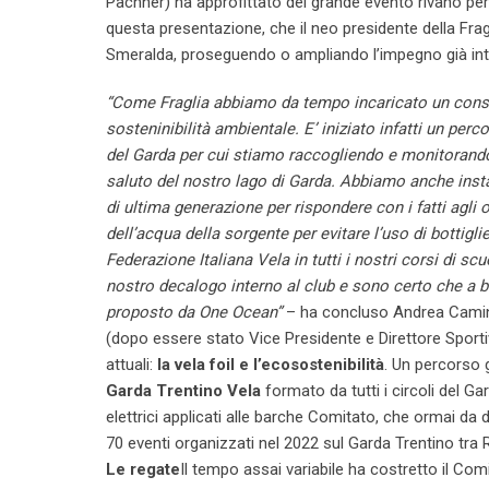
Pachner) ha approfittato del grande evento rivano per
questa presentazione, che il neo presidente della Frag
Smeralda, proseguendo o ampliando l’impegno già intra
“Come Fraglia abbiamo da tempo incaricato un consigli
sosteninibilità ambientale. E’ iniziato infatti un perc
del Garda per cui stiamo raccogliendo e monitorando 
saluto del nostro lago di Garda. Abbiamo anche instal
di ultima generazione per rispondere con i fatti agli 
dell’acqua della sorgente per evitare l’uso di bottigl
Federazione Italiana Vela in tutti i nostri corsi di sc
nostro decalogo interno al club e sono certo che a br
proposto da One Ocean”
– ha concluso Andrea Camin, 
(dopo essere stato Vice Presidente e Direttore Sporti
attuali:
la vela foil e l’ecosostenibilità
. Un percorso 
Garda Trentino Vela
formato da tutti i circoli del G
elettrici applicati alle barche Comitato, che ormai da d
70 eventi organizzati nel 2022 sul Garda Trentino tra 
Le regate
Il tempo assai variabile ha costretto il Comi