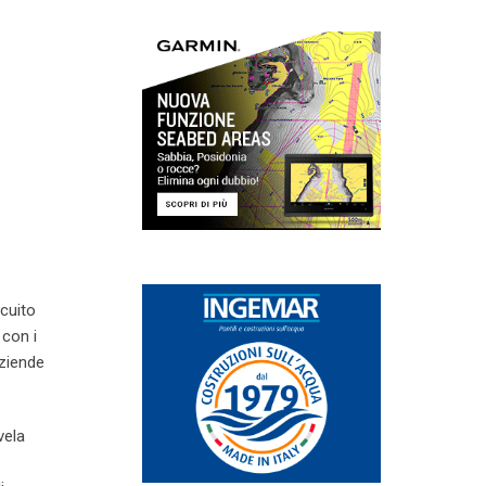
cuito
 con i
aziende
vela