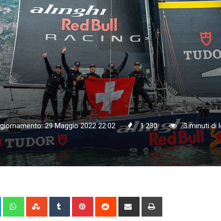
ggiornamento: 29 Maggio 2022 22:02
1.230
3 minuti di 
+
LinkedIn
Whatsapp
StumbleUpon
Tumblr
Pinterest
Reddit
Share
Print
via