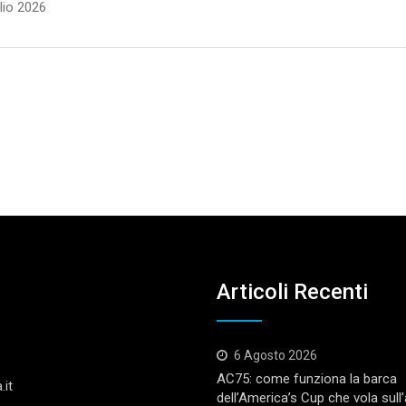
lio 2026
Articoli Recenti
6 Agosto 2026
AC75: come funziona la barca
.it
dell’America’s Cup che vola sull