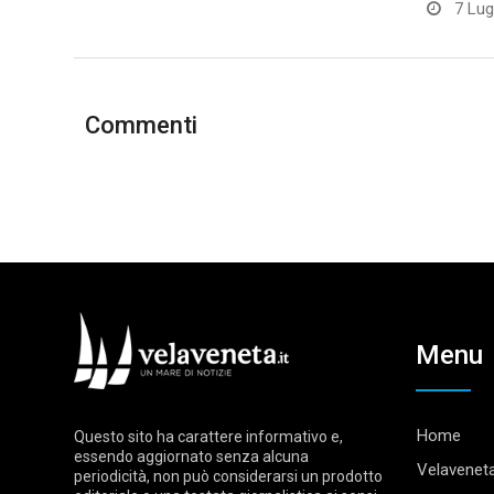
7 Lug
Commenti
Menu
Home
Questo sito ha carattere informativo e,
essendo aggiornato senza alcuna
Velaveneta
periodicità, non può considerarsi un prodotto