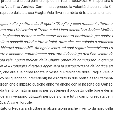
 presentare la sua partnership con il Team Rockwool. E’ in apertura d
lia Vela Riva
Andrea Camin
ha espresso la volontà di aderire alla C
preso dalla stessa Fraglia Vela Riva in ambito di tutela ambientale
ere alla gestione del Progetto “Fraglia greeen mission”, riferito a
orso con l’Università di Trento e del Liceo scientifico Andrea Maffei 
la plastica presente nelle acque del nostro porticciolo per capire 
lato pannelli solari e fotovoltaici, oltre che una caldaia a conden
obbiettivi sostenibili. Ad ogni evento, ad ogni regata incentiviamo l’
iette e abbiamo naturalmente adottato il decalogo dell’Eco-velista de
uola vela. I punti indicati dalla Charta Smeralda coincidono in gran pa
eve il Consiglio direttivo approverà la sottoscrizione del codice et
che alla sua prima regata in veste di Presidente della Fraglia Vela R
vo nei quadrienni precedenti) ha esordito in due realtà assolutament
green che è iniziato qualche anno fa anche con la nascita del
Conso
arda trentino, nato in primis per sostenere il progetto delle boe e dei 
ue anni vengono utilizzati per posizionare tutti i campi di regata per 
Riva, Arco e Torbole.
tato di Regata a sfruttare in alcuni giorni anche il vento da nord della