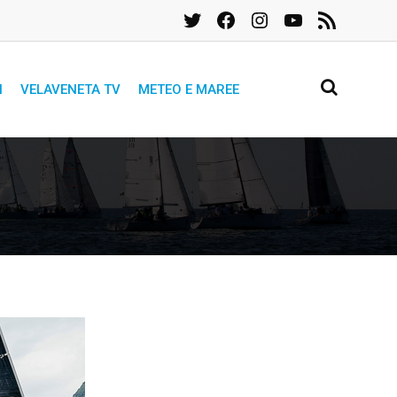
Twitter
Facebook
Instagram
YouTube
Feed
RSS
I
VELAVENETA TV
METEO E MAREE