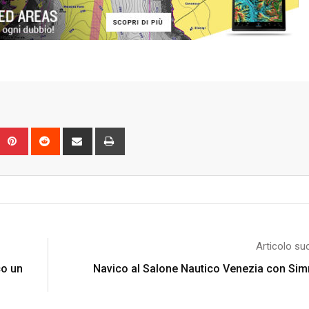
Upon
umblr
Pinterest
Reddit
Share
Print
via
Email
Articolo su
co un
Navico al Salone Nautico Venezia con Si