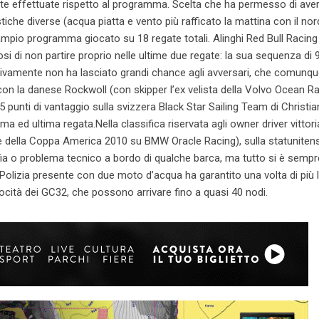
ate effettuate rispetto al programma. Scelta che ha permesso di ave
tiche diverse (acqua piatta e vento più rafficato la mattina con il nor
n ampio programma giocato su 18 regate totali. Alinghi Red Bull Racing
i di non partire proprio nelle ultime due regate: la sua sequenza di 
iettivamente non ha lasciato grandi chance agli avversari, che comunq
 con la danese Rockwoll (con skipper l’ex velista della Volvo Ocean R
punti di vantaggio sulla svizzera Black Star Sailing Team di Christia
ma ed ultima regata.Nella classifica riservata agli owner driver vittori
ore della Coppa America 2010 su BMW Oracle Racing), sulla statuniten
ia o problema tecnico a bordo di qualche barca, ma tutto si è sempr
 Polizia presente con due moto d’acqua ha garantito una volta di più l
locità dei GC32, che possono arrivare fino a quasi 40 nodi.