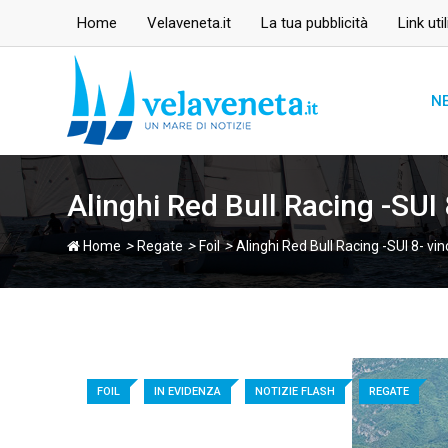
Skip
Home
Velaveneta.it
La tua pubblicità
Link util
to
content
N
Alinghi Red Bull Racing -SUI
>
>
>
Home
Regate
Foil
Alinghi Red Bull Racing -SUI 8- vi
FOIL
IN EVIDENZA
NOTIZIE FLASH
REGATE