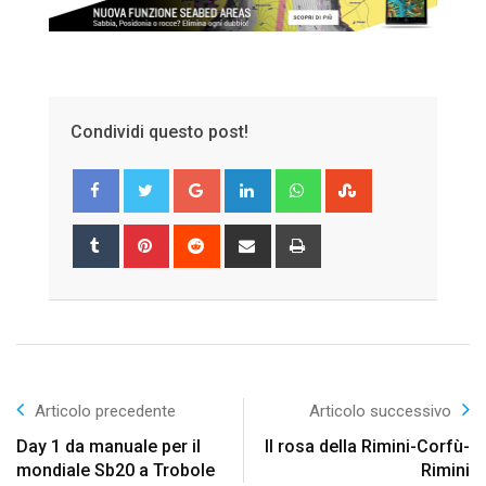
Condividi questo post!
Google+
LinkedIn
Whatsapp
StumbleUpon
Tumblr
Pinterest
Reddit
Share
Print
via
Email
Articolo precedente
Articolo successivo
Day 1 da manuale per il
Il rosa della Rimini-Corfù-
mondiale Sb20 a Trobole
Rimini