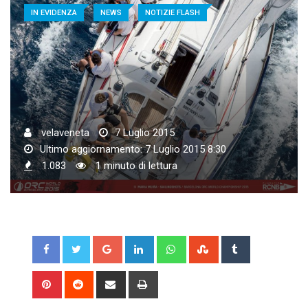
IN EVIDENZA
NEWS
NOTIZIE FLASH
velaveneta
7 Luglio 2015
Ultimo aggiornamento: 7 Luglio 2015 8:30
1.083
1 minuto di lettura
Google+
LinkedIn
Whatsapp
StumbleUpon
Tumblr
Pinterest
Reddit
Share
Print
via