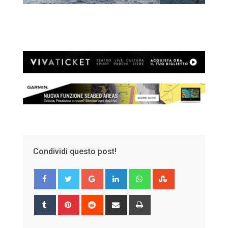
Condividi questo post!
Google+
LinkedIn
Whatsapp
StumbleUpon
Tumblr
Pinterest
Reddit
Share
Print
via
Email