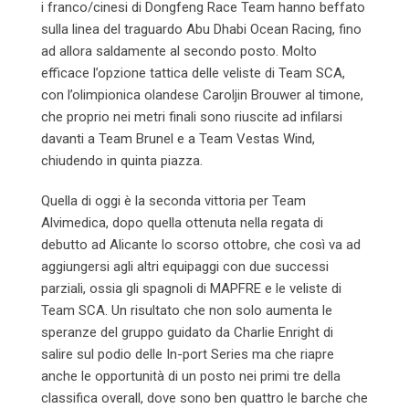
i franco/cinesi di Dongfeng Race Team hanno beffato
sulla linea del traguardo Abu Dhabi Ocean Racing, fino
ad allora saldamente al secondo posto. Molto
efficace l’opzione tattica delle veliste di Team SCA,
con l’olimpionica olandese Caroljin Brouwer al timone,
che proprio nei metri finali sono riuscite ad infilarsi
davanti a Team Brunel e a Team Vestas Wind,
chiudendo in quinta piazza.
Quella di oggi è la seconda vittoria per Team
Alvimedica, dopo quella ottenuta nella regata di
debutto ad Alicante lo scorso ottobre, che così va ad
aggiungersi agli altri equipaggi con due successi
parziali, ossia gli spagnoli di MAPFRE e le veliste di
Team SCA. Un risultato che non solo aumenta le
speranze del gruppo guidato da Charlie Enright di
salire sul podio delle In-port Series ma che riapre
anche le opportunità di un posto nei primi tre della
classifica overall, dove sono ben quattro le barche che