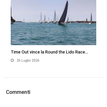
Time Out vince la Round the Lido Race…
L
26 Luglio 2026
Commenti