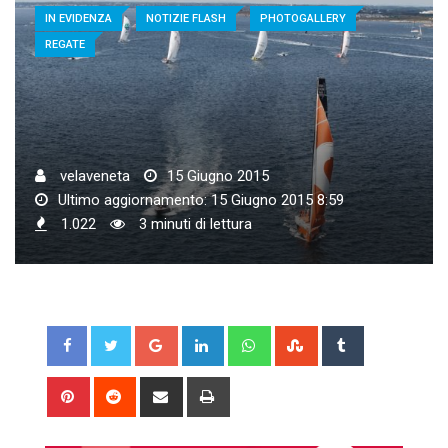
IN EVIDENZA
NOTIZIE FLASH
PHOTOGALLERY
REGATE
velaveneta
15 Giugno 2015
Ultimo aggiornamento: 15 Giugno 2015 8:59
1.022
3 minuti di lettura
Google+
LinkedIn
Whatsapp
StumbleUpon
Tumblr
Pinterest
Reddit
Share
Print
via
Email