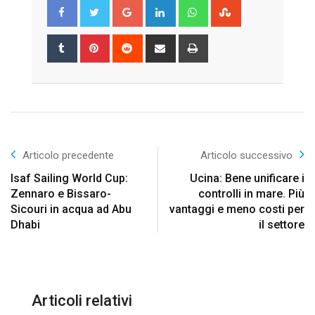
Google+
LinkedIn
Whatsapp
StumbleUpon
Tumblr
Pinterest
Reddit
Share
Print
via
Email
Articolo precedente
Articolo successivo
Isaf Sailing World Cup:
Ucina: Bene unificare i
Zennaro e Bissaro-
controlli in mare. Più
Sicouri in acqua ad Abu
vantaggi e meno costi per
Dhabi
il settore
Articoli relativi