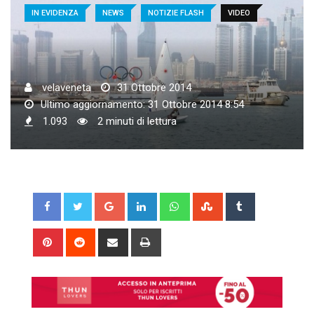
IN EVIDENZA
NEWS
NOTIZIE FLASH
VIDEO
velaveneta
31 Ottobre 2014
Ultimo aggiornamento: 31 Ottobre 2014 8:54
1.093
2 minuti di lettura
Google+
LinkedIn
Whatsapp
StumbleUpon
Tumblr
Pinterest
Reddit
Share
Print
via
Email