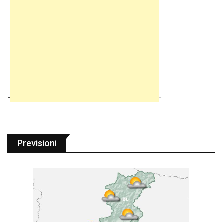
"
"
Previsioni