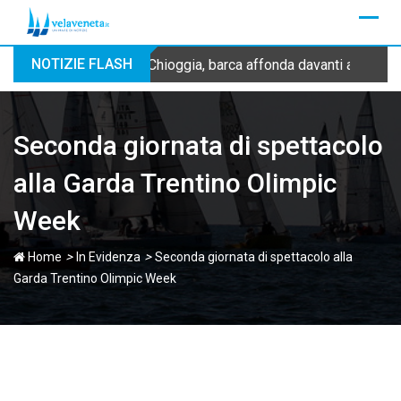
Skip
to
content
NOTIZIE FLASH
Chioggia, barca affonda davanti alla dig
Seconda giornata di spettacolo
alla Garda Trentino Olimpic
Week
>
>
Home
In Evidenza
Seconda giornata di spettacolo alla
Garda Trentino Olimpic Week