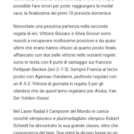
possibile fare errori per poter raggiungere la medal
race, la finalissima dei primi 10 prevista domenica.
Nonostate una pessima partenza nella seconda
regata di ieri, Vittorio Bissaro e Silvia Sicouri sono
riusciti a recuperare moltissime posizioni e da quasi
ultimi che erano hanno chiuso al quarto posto finale,
affiancato con due belle vittorie nelle restanti regate:
sono in testa con 8 punti di vantaggio sui francesi
Petitjean-Backes (ieri 2-7-3). Sempre Francia al terzo
posto con Agereau-Vandame, piuttosto regolari con
un 8-5-2. Vittoria di giornata in regata 5 per gli
olandesi che da quest’anno regatano per Aruba, Van
Der Velden-Visser.
Nel Laser Radial il Campione del Mondo in carica
nonchè olimpionico e plurimedagliato olimpico Robert
Scheidt ha dimostrato la sua grande classe, oltre che
conoscenza del lago. Due primi la dicono lunga su un