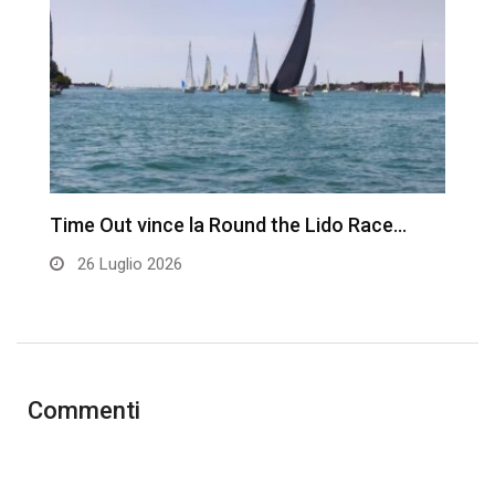
Time Out vince la Round the Lido Race…
L
26 Luglio 2026
Commenti