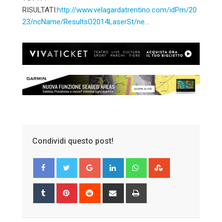
RISULTATI:
http://www.velagardatrentino.com/idPm/20
23/ncName/ResultsO2014LaserSt/ne…
Condividi questo post!
Google+
LinkedIn
Whatsapp
StumbleUpon
Tumblr
Pinterest
Reddit
Share
Print
via
Email