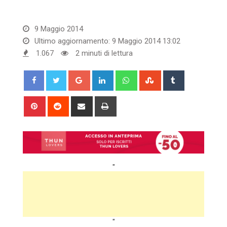
9 Maggio 2014
Ultimo aggiornamento: 9 Maggio 2014 13:02
1.067
2 minuti di lettura
Google+
LinkedIn
Whatsapp
StumbleUpon
Tumblr
Pinterest
Reddit
Share
Print
via
Email
"
"