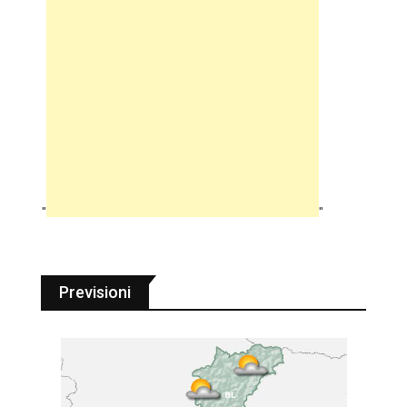
"
"
Previsioni