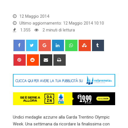
12 Maggio 2014
Ultimo aggiornamento: 12 Maggio 2014 10:10
1.355
2 minuti di lettura
Google+
LinkedIn
Whatsapp
StumbleUpon
Tumblr
Pinterest
Reddit
Share
Print
via
Email
Undici medaglie azzurre alla Garda Trentino Olympic
Week. Una settimana da ricordare la finalissima con