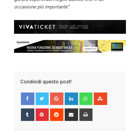
occasione più importante”.
Condividi questo post!
Google+
LinkedIn
Whatsapp
StumbleUpon
Tumblr
Pinterest
Reddit
Share
Print
via
Email