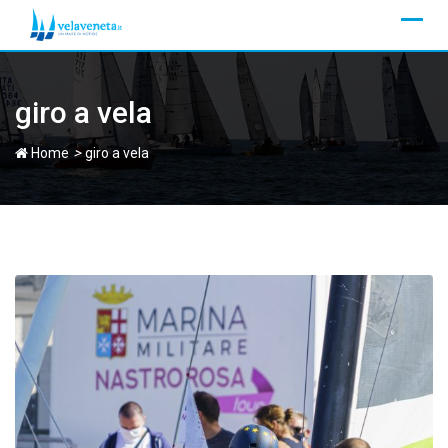
Skip
to
content
giro a vela
>
Home
giro a vela