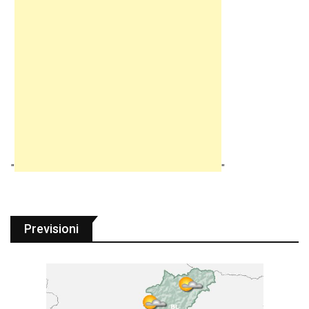
"
"
Previsioni