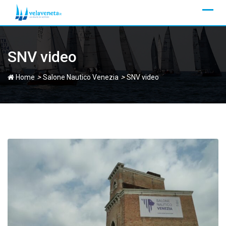
Skip
to
content
SNV video
>
>
Home
Salone Nautico Venezia
SNV video