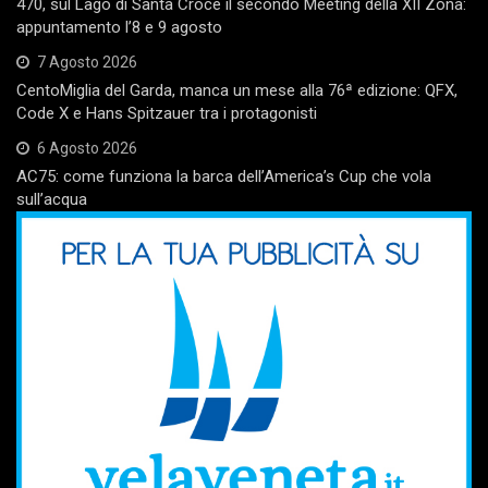
470, sul Lago di Santa Croce il secondo Meeting della XII Zona:
appuntamento l’8 e 9 agosto
7 Agosto 2026
CentoMiglia del Garda, manca un mese alla 76ª edizione: QFX,
Code X e Hans Spitzauer tra i protagonisti
6 Agosto 2026
AC75: come funziona la barca dell’America’s Cup che vola
sull’acqua