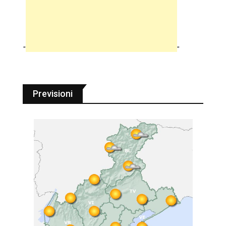
"
"
Previsioni