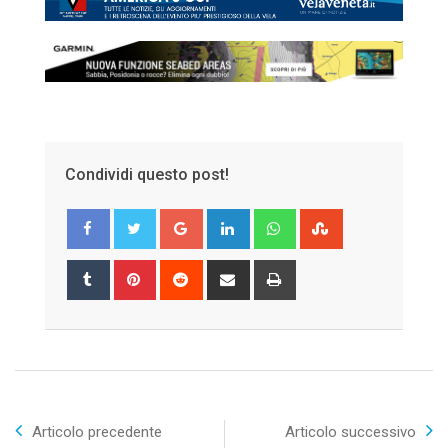
Condividi questo post!
Google+
LinkedIn
Whatsapp
StumbleUpon
Tumblr
Pinterest
Reddit
Share
Print
via
Email
Articolo precedente
Articolo successivo