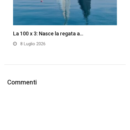
La 100 x 3: Nasce la regata a…
T
T
8 Luglio 2026
Commenti