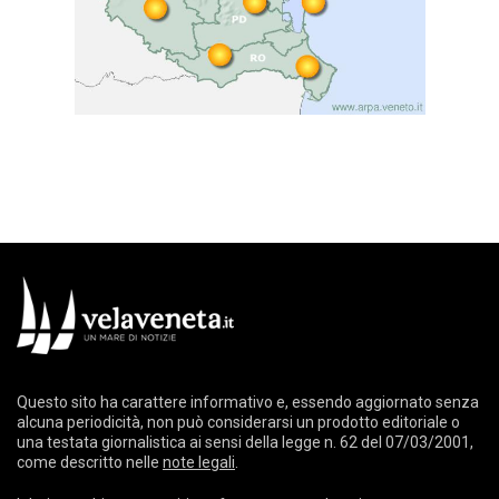
Questo sito ha carattere informativo e, essendo aggiornato senza
alcuna periodicità, non può considerarsi un prodotto editoriale o
una testata giornalistica ai sensi della legge n. 62 del 07/03/2001,
come descritto nelle
note legali
.