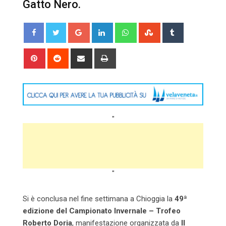
Gatto Nero.
Google+
LinkedIn
Whatsapp
StumbleUpon
Tumblr
Pinterest
Reddit
Share
Print
via
Email
"
"
Si è conclusa nel fine settimana a Chioggia la
49ª
edizione del Campionato Invernale – Trofeo
Roberto Doria
, manifestazione organizzata da
Il