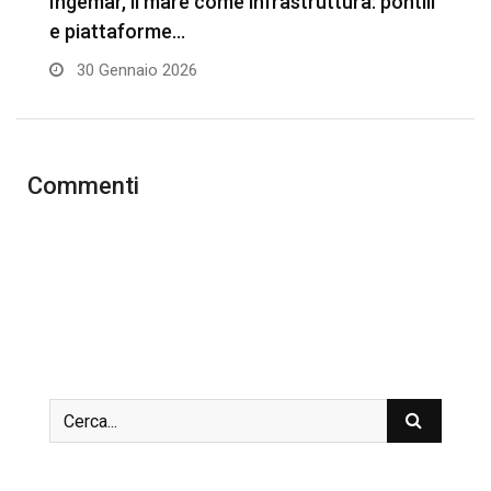
Ingemar, il mare come infrastruttura: pontili
6
e piattaforme…
p
30 Gennaio 2026
Commenti