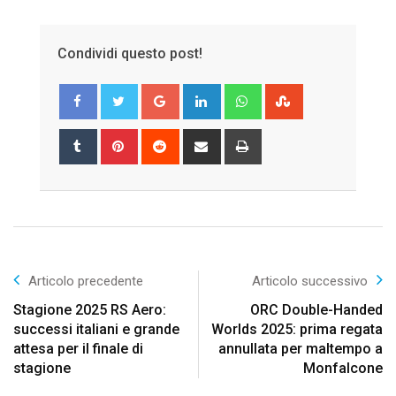
Condividi questo post!
Google+
LinkedIn
Whatsapp
StumbleUpon
Tumblr
Pinterest
Reddit
Share
Print
via
Email
Articolo precedente
Articolo successivo
Stagione 2025 RS Aero:
ORC Double-Handed
successi italiani e grande
Worlds 2025: prima regata
attesa per il finale di
annullata per maltempo a
stagione
Monfalcone