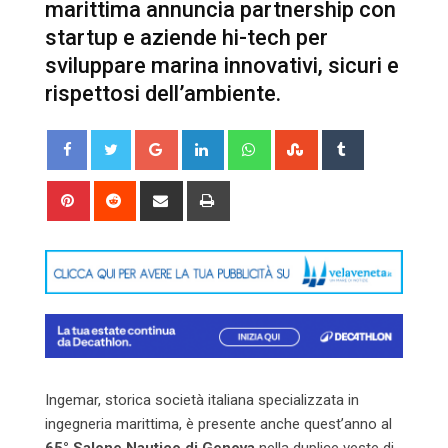
marittima annuncia partnership con
startup e aziende hi-tech per
sviluppare marina innovativi, sicuri e
rispettosi dell’ambiente.
Google+
LinkedIn
Whatsapp
StumbleUpon
Tumblr
Pinterest
Reddit
Share
Print
via
Email
Ingemar, storica società italiana specializzata in
ingegneria marittima, è presente anche quest’anno al