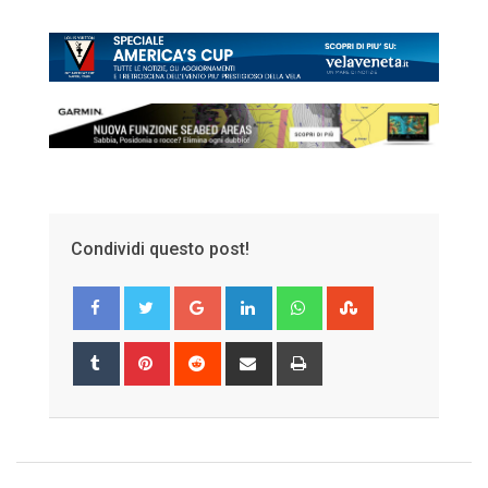
Condividi questo post!
Google+
LinkedIn
Whatsapp
StumbleUpon
Tumblr
Pinterest
Reddit
Share
Print
via
Email