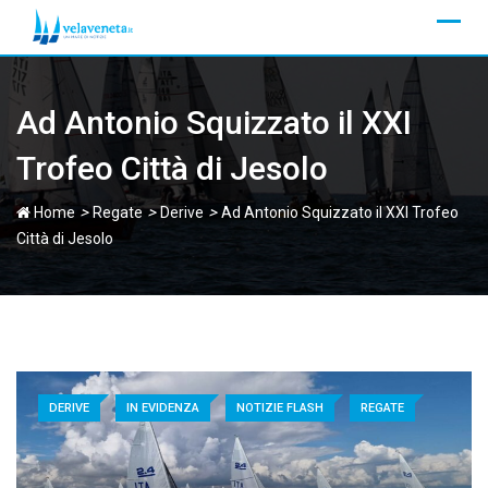
Skip
to
content
Ad Antonio Squizzato il XXI
Trofeo Città di Jesolo
>
>
>
Home
Regate
Derive
Ad Antonio Squizzato il XXI Trofeo
Città di Jesolo
DERIVE
IN EVIDENZA
NOTIZIE FLASH
REGATE