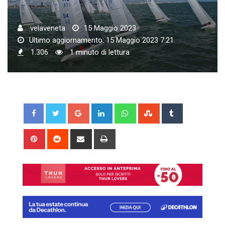
velaveneta
15 Maggio 2023
Ultimo aggiornamento: 15 Maggio 2023 7:21
1.306
1 minuto di lettura
Google+
LinkedIn
Whatsapp
StumbleUpon
Tumblr
Pinterest
Reddit
Share
Print
via
Email