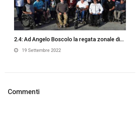
a…
2.4: Ad Angelo Boscolo la regata zonale di…
X
M
19 Settembre 2022
Commenti