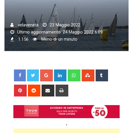
velaveneta
23 Maggio 2022
Ultimo aggiornamento: 24 Maggio 2022 6:09
1.156
Meno di un minuto
Google+
LinkedIn
Whatsapp
StumbleUpon
Tumblr
Pinterest
Reddit
Share
Print
via
Email
"