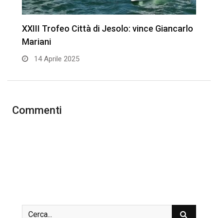
XXIII Trofeo Città di Jesolo: vince Giancarlo
T
Mariani
S
14 Aprile 2025
Commenti