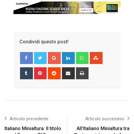
Condividi questo post!
Google+
LinkedIn
Whatsapp
StumbleUpon
Tumblr
Pinterest
Reddit
Share
Print
via
Email
Articolo precedente
Articolo successivo
Italiano Minialtura: Il titolo
All’Italiano Minialtura tra