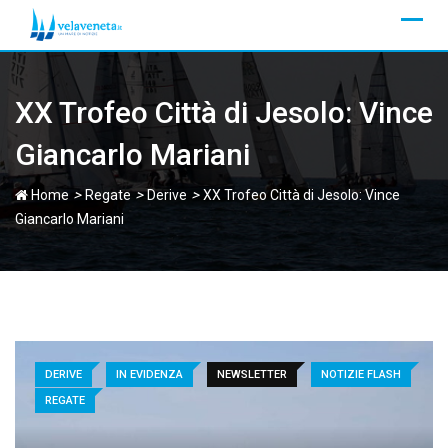
Skip
to
content
XX Trofeo Città di Jesolo: Vince
Giancarlo Mariani
>
>
>
Home
Regate
Derive
XX Trofeo Città di Jesolo: Vince
Giancarlo Mariani
DERIVE
IN EVIDENZA
NEWSLETTER
NOTIZIE FLASH
REGATE