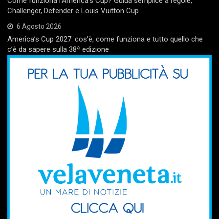
Come funziona l’America’s Cup? Guida semplice a regole,
Challenger, Defender e Louis Vuitton Cup
6 Agosto 2026
America’s Cup 2027: cos’è, come funziona e tutto quello che
c’è da sapere sulla 38ª edizione