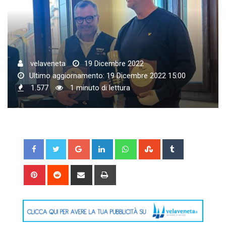
velaveneta
19 Dicembre 2022
Ultimo aggiornamento: 19 Dicembre 2022 15:00
1.577
1 minuto di lettura
Google+
LinkedIn
Whatsapp
StumbleUpon
Tumblr
Pinterest
Reddit
Share
Print
via
Email