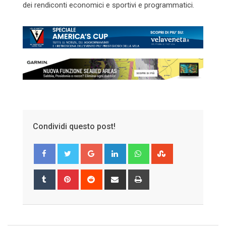
dei rendiconti economici e sportivi e programmatici.
Condividi questo post!
Google+
LinkedIn
Whatsapp
StumbleUpon
Tumblr
Pinterest
Reddit
Share
Print
via
Email