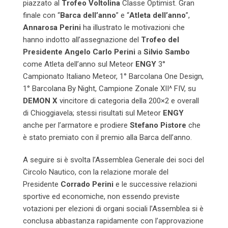
piazzato al
Trofeo Voltolina
Classe Optimist. Gran
finale con “
Barca dell’anno
” e “
Atleta dell’anno
”,
Annarosa Perini
ha illustrato le motivazioni che
hanno indotto all’assegnazione del
Trofeo del
Presidente Angelo Carlo Perini
a
Silvio Sambo
come Atleta dell’anno sul Meteor
ENGY
3°
Campionato Italiano Meteor, 1° Barcolana One Design,
1° Barcolana By Night, Campione Zonale XII^ FIV, su
DEMON X
vincitore di categoria della 200×2 e overall
di Chioggiavela; stessi risultati sul Meteor
ENGY
anche per l’armatore e prodiere
Stefano Pistore
che
è stato premiato con il premio alla Barca dell’anno.
A seguire si è svolta l’Assemblea Generale dei soci del
Circolo Nautico, con la relazione morale del
Presidente
Corrado Perini
e le successive relazioni
sportive ed economiche, non essendo previste
votazioni per elezioni di organi sociali l’Assemblea si è
conclusa abbastanza rapidamente con l’approvazione