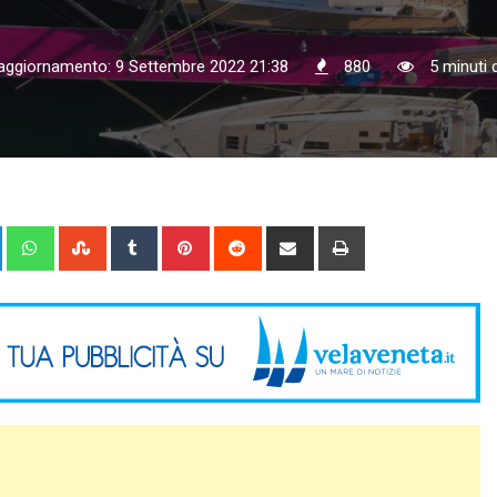
 aggiornamento: 9 Settembre 2022 21:38
880
5 minuti d
+
LinkedIn
Whatsapp
StumbleUpon
Tumblr
Pinterest
Reddit
Share
Print
via
Email