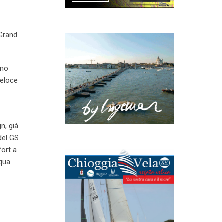
 Grand
imo
veloce
n, già
 del GS
fort a
cqua