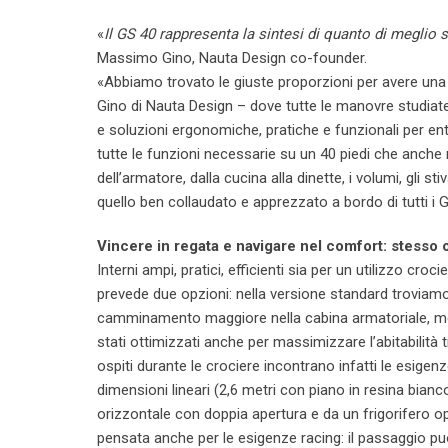
«
Il GS 40 rappresenta la sintesi di quanto di meglio 
Massimo Gino, Nauta Design co-founder.
«Abbiamo trovato le giuste proporzioni per avere una
Gino di Nauta Design – dove tutte le manovre studiate
e soluzioni ergonomiche, pratiche e funzionali per entra
tutte le funzioni necessarie su un 40 piedi che anche n
dell’armatore, dalla cucina alla dinette, i volumi, gli st
quello ben collaudato e apprezzato a bordo di tutti i G
Vincere in regata e navigare nel comfort: stesso 
Interni ampi, pratici, efficienti sia per un utilizzo cro
prevede due opzioni: nella versione standard troviamo
camminamento maggiore nella cabina armatoriale, ment
stati ottimizzati anche per massimizzare l’abitabilità t
ospiti durante le crociere incontrano infatti le esigen
dimensioni lineari (2,6 metri con piano in resina bian
orizzontale con doppia apertura e da un frigorifero opz
pensata anche per le esigenze racing: il passaggio può