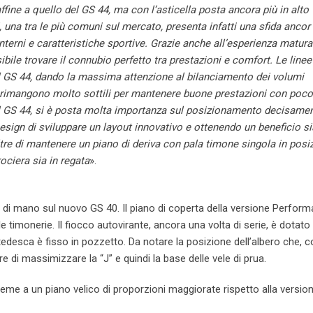
affine a quello del GS 44, ma con l’asticella posta ancora più in alto 
di, una tra le più comuni sul mercato, presenta infatti una sfida ancor
terni e caratteristiche sportive. Grazie anche all’esperienza matura
ibile trovare il connubio perfetto tra prestazioni e comfort. Le linee
il GS 44, dando la massima attenzione al bilanciamento dei volumi
a rimangono molto sottili per mantenere buone prestazioni con poco
l GS 44, si è posta molta importanza sul posizionamento decisame
esign di sviluppare un layout innovativo e ottenendo un beneficio si
oltre di mantenere un piano di deriva con pala timone singola in posi
ociera sia in regata
».
a di mano sul nuovo GS 40. Il piano di coperta della versione Perform
e timonerie. Il fiocco autovirante, ancora una volta di serie, è dotato 
 tedesca è fisso in pozzetto. Da notare la posizione dell’albero che,
 di massimizzare la “J” e quindi la base delle vele di prua.
ieme a un piano velico di proporzioni maggiorate rispetto alla versio