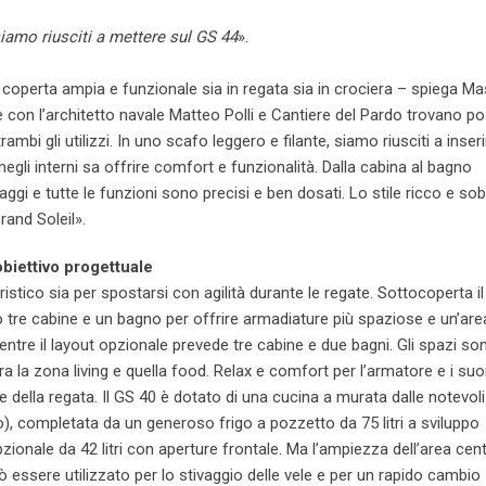
siamo riusciti a mettere sul GS 44
».
 coperta ampia e funzionale sia in regata sia in crociera – spiega M
 con l’architetto navale Matteo Polli e Cantiere del Pardo trovano po
mbi gli utilizzi. In uno scafo leggero e filante, siamo riusciti a inseri
egli interni sa offrire comfort e funzionalità. Dalla cabina al bagno
ivaggi e tutte le funzioni sono precisi e ben dosati. Lo stile ricco e sob
rand Soleil».
obiettivo progettuale
cieristico sia per spostarsi con agilità durante le regate. Sottocoperta i
 tre cabine e un bagno per offrire armadiature più spaziose e un’are
re il layout opzionale prevede tre cabine e due bagni. Gli spazi so
ra la zona living e quella food. Relax e comfort per l’armatore e i suo
ze della regata. Il GS 40 è dotato di una cucina a murata dalle notevoli
co), completata da un generoso frigo a pozzetto da 75 litri a sviluppo
ionale da 42 litri con aperture frontale. Ma l’ampiezza dell’area cent
 essere utilizzato per lo stivaggio delle vele e per un rapido cambio