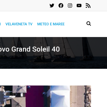
Twitter
Facebook
Instagram
YouTube
Feed
RSS
I
VELAVENETA TV
METEO E MAREE
ovo Grand Soleil 40