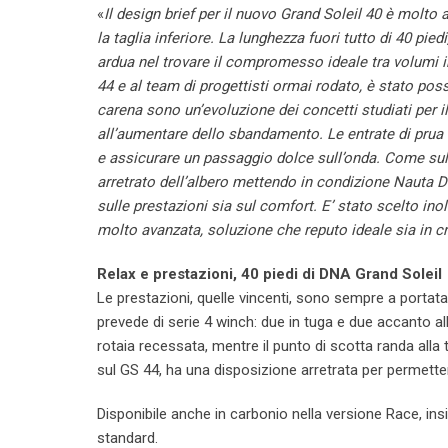
«
Il design brief per il nuovo Grand Soleil 40 è molto 
la taglia inferiore. La lunghezza fuori tutto di 40 pie
ardua nel trovare il compromesso ideale tra volumi in
44 e al team di progettisti ormai rodato, è stato poss
carena sono un’evoluzione dei concetti studiati per 
all’aumentare dello sbandamento. Le entrate di pru
e assicurare un passaggio dolce sull’onda. Come su
arretrato dell’albero mettendo in condizione Nauta D
sulle prestazioni sia sul comfort. E’ stato scelto in
molto avanzata, soluzione che reputo ideale sia in cr
Relax e prestazioni, 40 piedi di DNA Grand Soleil
Le prestazioni, quelle vincenti, sono sempre a portat
prevede di serie 4 winch: due in tuga e due accanto all
rotaia recessata, mentre il punto di scotta randa alla
sul GS 44, ha una disposizione arretrata per permettere
Disponibile anche in carbonio nella versione Race, ins
standard.