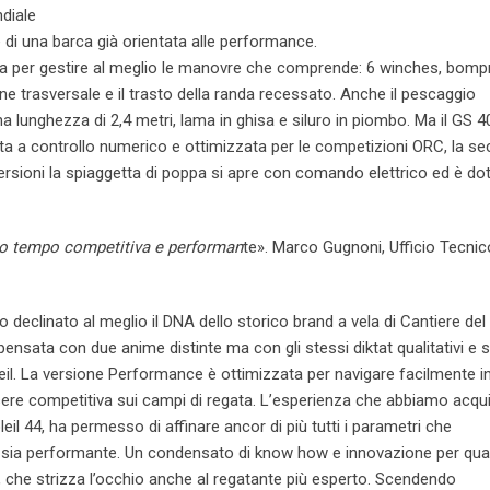
ndiale
 di una barca già orientata alle performance.
perta per gestire al meglio le manovre che comprende: 6 winches, bom
one trasversale e il trasto della randa recessato. Anche il pescaggio
a lunghezza di 2,4 metri, lama in ghisa e siluro in piombo. Ma il GS 4
zata a controllo numerico e ottimizzata per le competizioni ORC, la s
ersioni la spiaggetta di poppa si apre con comando elettrico ed è dot
sso tempo competitiva e performan
te». Marco Gugnoni, Ufficio Tecnic
declinato al meglio il DNA dello storico brand a vela di Cantiere del
ensata con due anime distinte ma con gli stessi diktat qualitativi e sti
leil. La versione Performance è ottimizzata per navigare facilmente i
ere competitiva sui campi di regata. L’esperienza che abbiamo acqui
eil 44, ha permesso di affinare ancor di più tutti i parametri che
re sia performante. Un condensato di know how e innovazione per qu
o, che strizza l’occhio anche al regatante più esperto. Scendendo