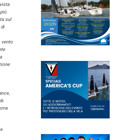
vista
 più
ta sul
 di
 vento
nte
a
zione
ance,
di
 come
ne