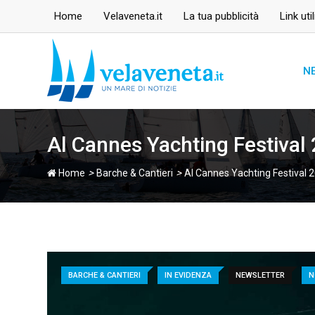
Skip
Home
Velaveneta.it
La tua pubblicità
Link util
to
content
N
Al Cannes Yachting Festival
>
>
Home
Barche & Cantieri
Al Cannes Yachting Festival 
BARCHE & CANTIERI
IN EVIDENZA
NEWSLETTER
N