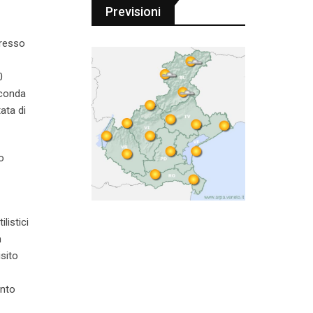
Previsioni
presso
0
econda
ata di
o
listici
n
sito
anto