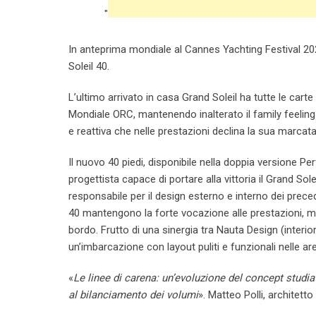
"
In anteprima mondiale al Cannes Yachting Festival 202
Soleil 40.
L’ultimo arrivato in casa Grand Soleil ha tutte le carte
Mondiale ORC, mantenendo inalterato il family feelin
e reattiva che nelle prestazioni declina la sua marcata
Il nuovo 40 piedi, disponibile nella doppia versione Pe
progettista capace di portare alla vittoria il Grand So
responsabile per il design esterno e interno dei preced
40 mantengono la forte vocazione alle prestazioni, ma
bordo. Frutto di una sinergia tra Nauta Design (interio
un’imbarcazione con layout puliti e funzionali nelle ar
«
Le linee di carena: un’evoluzione del concept studi
al bilanciamento dei volumi
». Matteo Polli, architetto