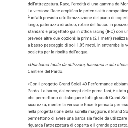
dell’attrezzatura. Race, l’eredità di una gamma da Mo
La versione Race amplifica le potenzialità competitive
È infatti prevista un’ottimizzazione del piano di co
lungo, paterazzo idraulico, rotaie del fiocco in posizi
standard è progettato già in ottica racing (IRC) con un
prevede altre due opzioni: la prima (2,1 metri) realiz
a basso pescaggio di soli 1,85 metri. In entrambe le v
scaletta per la risalita dall’acqua.
«
Una barca facile da utilizzare, lussuosa e allo ste
Cantiere del Pardo.
«Con il progetto Grand Soleil 40 Performance abbiamo 
Pardo. La barca, dal concept delle prime fasi, è stata p
che permettono di distinguere tutti gli scafi Grand So
sicurezza, mentre la versione Race è pensata per ess
nella progettazione della sorella maggiore, il Grand Sol
permettono di avere una barca sia facile da utilizza
riguarda l’attrezzatura di coperta e il grande pozzett