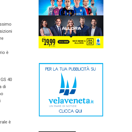
assimo
sizioni
re
rio è
l GS 40
a di
no
i
rale è