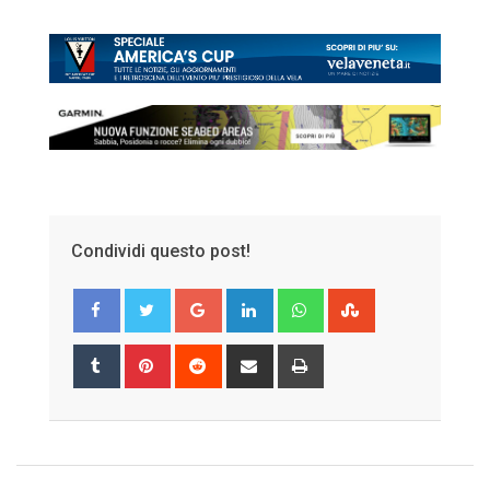
Condividi questo post!
Google+
LinkedIn
Whatsapp
StumbleUpon
Tumblr
Pinterest
Reddit
Share
Print
via
Email