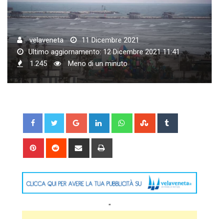
velaveneta
11 Dicembre 2021
Ultimo aggiornamento: 12 Dicembre 2021 11:41
1.245
Meno di un minuto
Google+
LinkedIn
Whatsapp
StumbleUpon
Tumblr
Pinterest
Reddit
Share
Print
via
Email
"