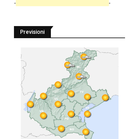
"
"
Previsioni