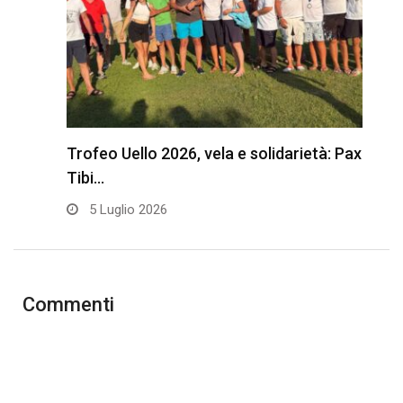
Trofeo Uello 2026, vela e solidarietà: Pax
C
Tibi…
E
5 Luglio 2026
Commenti