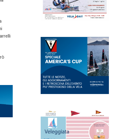
ha
a
ni
rrelli
erò