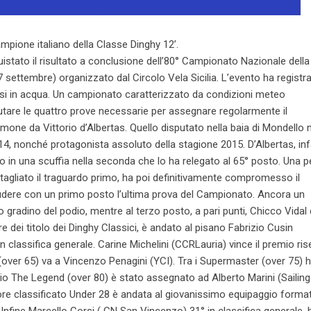
campione italiano della Classe Dinghy 12’.
istato il risultato a conclusione dell’80° Campionato Nazionale della
ettembre) organizzato dal Circolo Vela Sicilia. L’evento ha registr
esi in acqua. Un campionato caratterizzato da condizioni meteo
are le quattro prove necessarie per assegnare regolarmente il
timone da Vittorio d’Albertas. Quello disputato nella baia di Mondello 
, nonché protagonista assoluto della stagione 2015. D’Albertas, infa
in una scuffia nella seconda che lo ha relegato al 65° posto. Una p
a tagliato il traguardo primo, ha poi definitivamente compromesso il
ncludere con un primo posto l’ultima prova del Campionato. Ancora un
gradino del podio, mentre al terzo posto, a pari punti, Chicco Vidal 
re dei titolo dei Dinghy Classici, è andato al pisano Fabrizio Cusin
in classifica generale. Carine Michelini (CCRLauria) vince il premio ri
over 65) va a Vincenzo Penagini (YCI). Tra i Supermaster (over 75) h
mio The Legend (over 80) è stato assegnato ad Alberto Marini (Saili
iore classificato Under 28 è andata al giovanissimo equipaggio forma