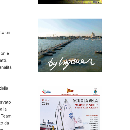
ato un
non è
tti,
enalità
della
servato
a la
ng Team
to da