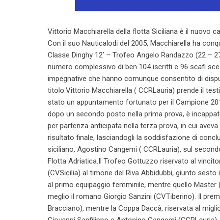
Vittorio Macchiarella della flotta Siciliana è il nuovo 
Con il suo Nauticalodi del 2005, Macchiarella ha conqu
Classe Dinghy 12’ – Trofeo Angelo Randazzo (22 – 27 s
numero complessivo di ben 104 iscritti e 96 scafi sc
impegnative che hanno comunque consentito di disput
titolo.Vittorio Macchiarella ( CCRLauria) prende il tes
stato un appuntamento fortunato per il Campione 2014
dopo un secondo posto nella prima prova, è incappato 
per partenza anticipata nella terza prova, in cui avev
risultato finale, lasciandogli la soddisfazione di co
siciliano, Agostino Cangemi ( CCRLauria), sul secondo 
Flotta Adriatica.Il Trofeo Gottuzzo riservato al vincito
(CVSicilia) al timone del Riva Abbidubbi, giunto sesto 
al primo equipaggio femminile, mentre quello Master (
meglio il romano Giorgio Sanzini (CVTiberino). Il pre
Bracciano), mentre la Coppa Daccà, riservata al migl