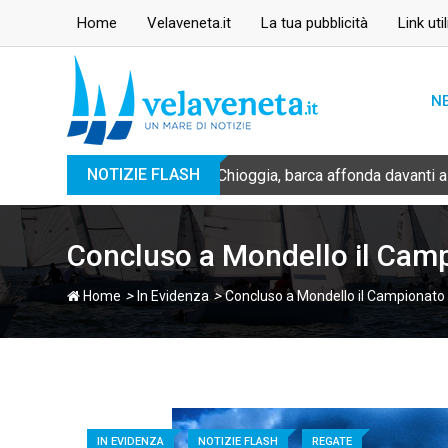
Skip
Home
Velaveneta.it
La tua pubblicità
Link util
to
content
N
NOTIZIE FLASH
Chioggia, barca affonda davanti a
Concluso a Mondello il Camp
>
>
Home
In Evidenza
Concluso a Mondello il Campionato 
IN EVIDENZA
NOTIZIE FLASH
REGATE