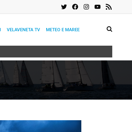
Twitter
Facebook
Instagram
YouTube
Feed
RSS
I
VELAVENETA TV
METEO E MAREE