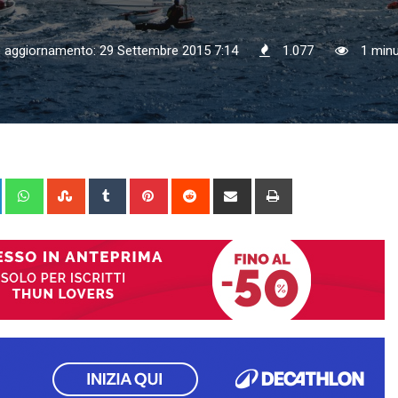
o aggiornamento: 29 Settembre 2015 7:14
1.077
1 minut
+
LinkedIn
Whatsapp
StumbleUpon
Tumblr
Pinterest
Reddit
Share
Print
via
Email