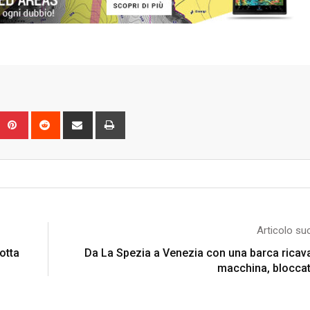
Upon
umblr
Pinterest
Reddit
Share
Print
via
Email
Articolo su
otta
Da La Spezia a Venezia con una barca ricav
macchina, blocca