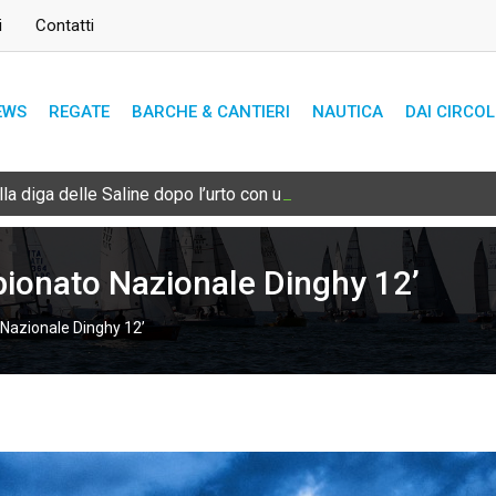
i
Contatti
EWS
REGATE
BARCHE & CANTIERI
NAUTICA
DAI CIRCOL
lla diga delle Saline dopo l’urto con una bricola sommersa
ionato Nazionale Dinghy 12’
Nazionale Dinghy 12’