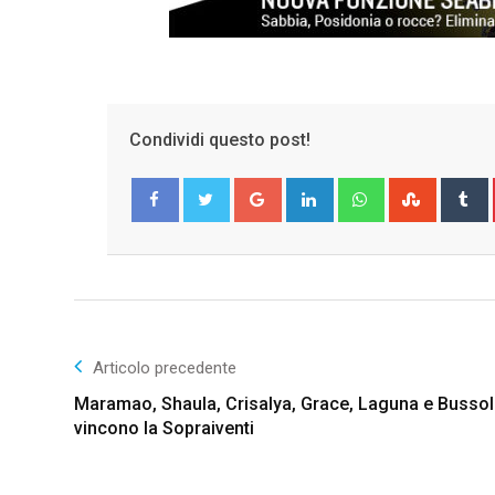
Condividi questo post!
Google+
LinkedIn
Whatsapp
Stumble
T
Facebook
Twitter
Articolo precedente
Maramao, Shaula, Crisalya, Grace, Laguna e Bussol
vincono la Sopraiventi