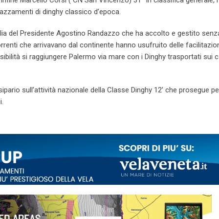
nfine Marcello Corsi ( CN San Vincenzo) 31° in classifica generale, 
 piazzamenti di dinghy classico d’epoca.
cilia del Presidente Agostino Randazzo che ha accolto e gestito senz
rrenti che arrivavano dal continente hanno usufruito delle facilitazio
bilità si raggiungere Palermo via mare con i Dinghy trasportati sui ca
ipario sull’attività nazionale della Classe Dinghy 12’ che prosegue p
i.