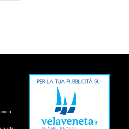
’acqua
? Guida