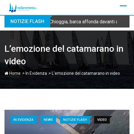
Skip
to
content
NOTIZIE FLASH
Chioggia, barca affonda davanti alla dig
L’emozione del catamarano in
video
>
>
Home
In Evidenza
L’emozione del catamarano in video
IN EVIDENZA
NEWS
NOTIZIE FLASH
VIDEO