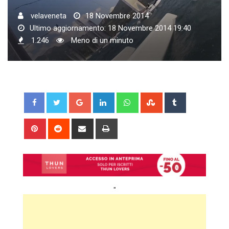
velaveneta
18 Novembre 2014
Ultimo aggiornamento: 18 Novembre 2014 19:40
1.246
Meno di un minuto
Google+
LinkedIn
Whatsapp
StumbleUpon
Tumblr
Pinterest
Reddit
Share
Print
via
Email
"