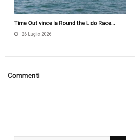
Time Out vince la Round the Lido Race…
L
26 Luglio 2026
Commenti