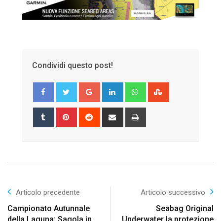
Condividi questo post!
Google+
LinkedIn
Whatsapp
StumbleUpon
Tumblr
Pinterest
Reddit
Share
Print
via
Email
Articolo precedente
Articolo successivo
Campionato Autunnale
Seabag Original
della Laguna: Sagola in
Underwater la protezione