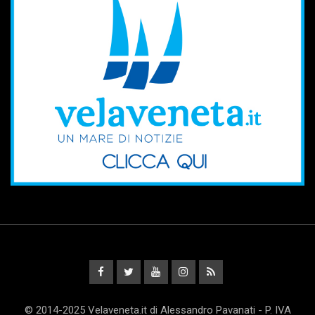
© 2014-2025 Velaveneta.it di Alessandro Pavanati - P. IVA