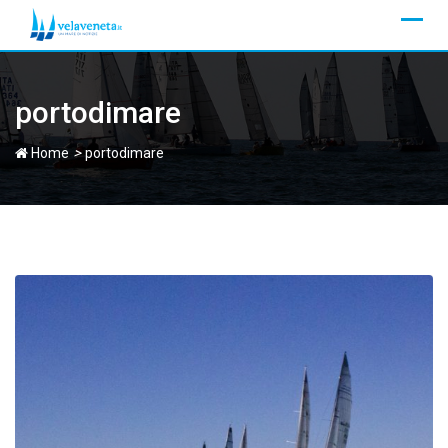
Skip
to
content
portodimare
>
Home
portodimare