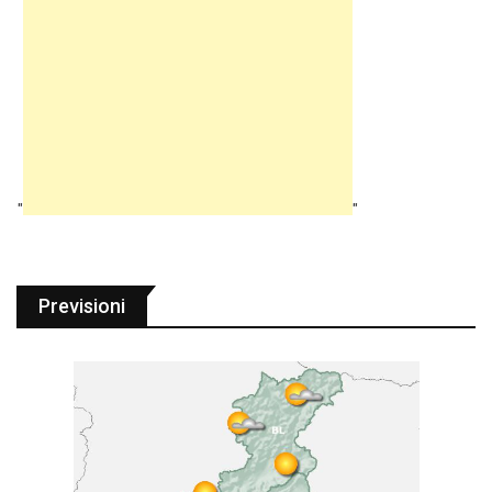
"
"
Previsioni