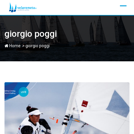
Skip
to
content
giorgio poggi
>
Home
giorgio poggi