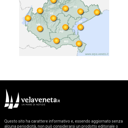
Questo sito ha carattere informativo e, essendo aggiornato senza
alcuna periodicità, non può considerarsi un prodotto editoriale o