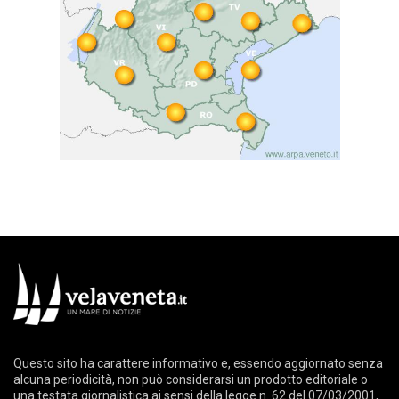
Questo sito ha carattere informativo e, essendo aggiornato senza
alcuna periodicità, non può considerarsi un prodotto editoriale o
una testata giornalistica ai sensi della legge n. 62 del 07/03/2001,