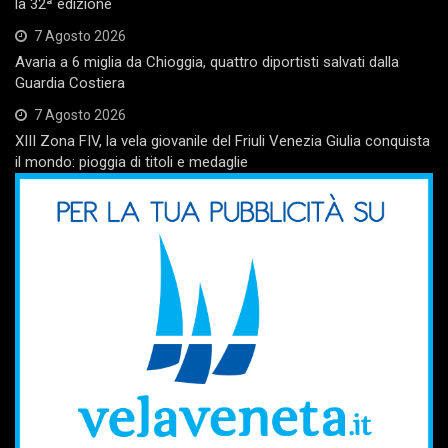
la 32ª edizione
7 Agosto 2026
Avaria a 6 miglia da Chioggia, quattro diportisti salvati dalla
Guardia Costiera
7 Agosto 2026
XIII Zona FIV, la vela giovanile del Friuli Venezia Giulia conquista
il mondo: pioggia di titoli e medaglie