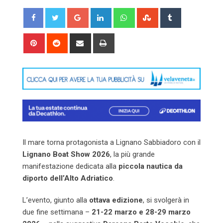
Google+
LinkedIn
Whatsapp
StumbleUpon
Tumblr
Pinterest
Reddit
Share
Print
via
Email
Il mare torna protagonista a Lignano Sabbiadoro con il
Lignano Boat Show 2026
, la più grande
manifestazione dedicata alla
piccola nautica da
diporto dell’Alto Adriatico
.
L’evento, giunto alla
ottava edizione
, si svolgerà in
due fine settimana –
21-22 marzo e 28-29 marzo