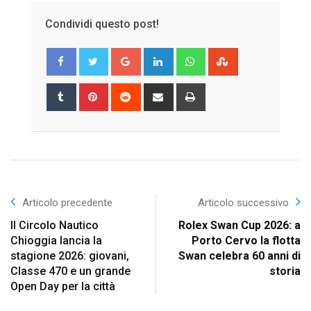
Condividi questo post!
Google+
LinkedIn
Whatsapp
StumbleUpon
Tumblr
Pinterest
Reddit
Share
Print
via
Email
Articolo precedente
Articolo successivo
Il Circolo Nautico
Rolex Swan Cup 2026: a
Chioggia lancia la
Porto Cervo la flotta
stagione 2026: giovani,
Swan celebra 60 anni di
Classe 470 e un grande
storia
Open Day per la città