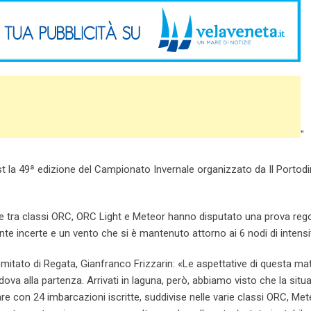
"
Est la 49ª edizione del Campionato Invernale organizzato da Il Portod
ise tra classi ORC, ORC Light e Meteor hanno disputato una prova rego
te incerte e un vento che si è mantenuto attorno ai 6 nodi di intensi
mitato di Regata, Gianfranco Frizzarin: «Le aspettative di questa mat
adova alla partenza. Arrivati in laguna, però, abbiamo visto che la situ
are con 24 imbarcazioni iscritte, suddivise nelle varie classi ORC, Met