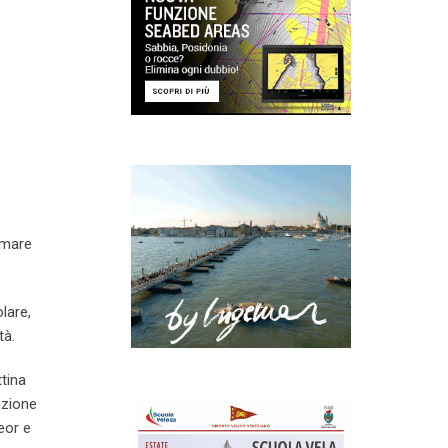
imare
lare,
tà.
tina
azione
eor e