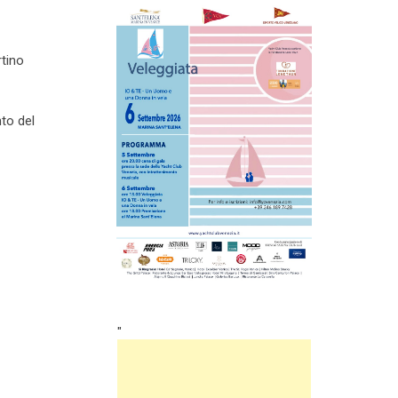
tino
to del
"