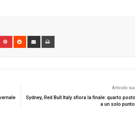
Upon
umblr
Pinterest
Reddit
Share
Print
via
Email
Articolo su
nvernale
Sydney, Red Bull Italy sfiora la finale: quarto post
a un solo punto