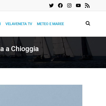
Twitter
Facebook
Instagram
YouTube
Feed
RSS
I
VELAVENETA TV
METEO E MAREE
a a Chioggia