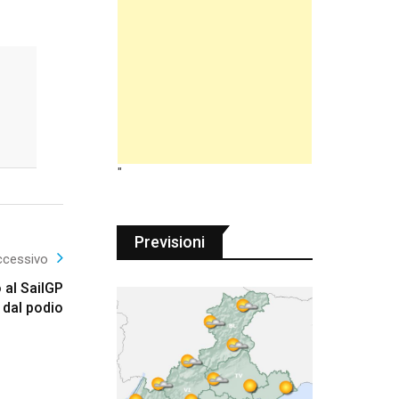
"
Previsioni
ccessivo
o al SailGP
 dal podio