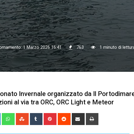
iornamento: 1 Marzo 2026 16:41
763
1 minuto di lettur
ionato Invernale organizzato da Il Portodimar
oni al via tra ORC, ORC Light e Meteor
+
LinkedIn
Whatsapp
StumbleUpon
Tumblr
Pinterest
Reddit
Share
Print
via
Email