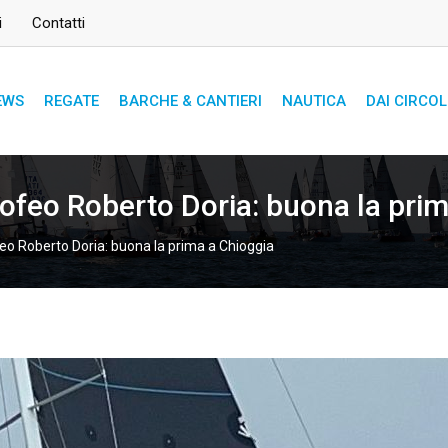
i
Contatti
EWS
REGATE
BARCHE & CANTIERI
NAUTICA
DAI CIRCOL
ofeo Roberto Doria: buona la prim
eo Roberto Doria: buona la prima a Chioggia