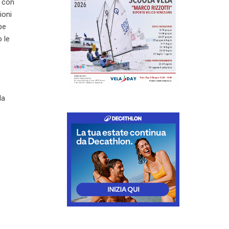
, con
ioni
be
 le
la