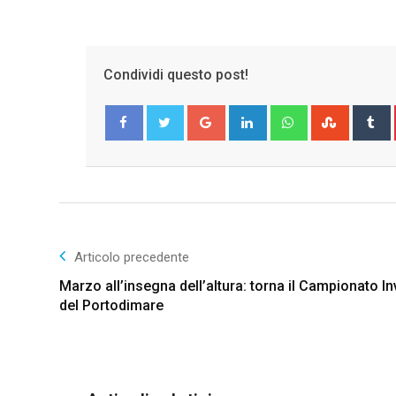
Condividi questo post!
Google+
LinkedIn
Whatsapp
Stumble
T
Facebook
Twitter
Articolo precedente
Marzo all’insegna dell’altura: torna il Campionato I
del Portodimare