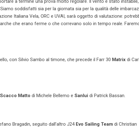
ortare a termine una prova molto regolare. Il vento è stato instabile
amo soddisfatti sia per la giornata sia per la qualità delle imbarcaz
azione Italiana Vela, ORC e UVAI, sarà oggetto di valutazione: potreb
 barche che erano ferme o che correvano solo in tempo reale. Faremo
ello, con Silvio Sambo al timone, che precede il Farr 30
Matrix
di Car
Scacco Matto
di Michele Bellemo e
Sanlui
di Patrick Bassan.
efano Bragadin, seguito dall’altro J24
Evo Sailing Team
di Christian