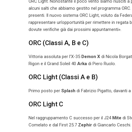
ORC Light. Nonostante il poco vento siamo riusciti a p
alcuni salti che abbiamo gestito nel programma ORC. Si
presenti. Il nuovo sistema ORC Light, voluto da Feder
rappresentare un’opportunità per rimettere in regata
dovute verifiche già dai prossimi appuntamenti».
ORC (Classi A, B e C)
Vittoria assoluta per l’X-35
Demon X
di Nicola Borgat
Rigon e il Grand Soleil 40
Arka
di Piero Ruolo.
ORC Light (Classi A e B)
Primo posto per
Splash
di Fabrizio Pigatto, davanti a
ORC Light C
Nel raggruppamento C successo per il J24
Mite
di St
Comelato e dal First 25.7
Zephir
di Giancarlo Ceschi.