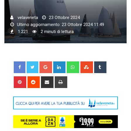
velaveneta
23 Ottobre 2024
Ultimo aggiornamento: 23 Ottobre 2024 11:49
1.221
2 minuti di lettura
Google+
LinkedIn
Whatsapp
StumbleUpon
Tumblr
Pinterest
Reddit
Share
Print
via
Email