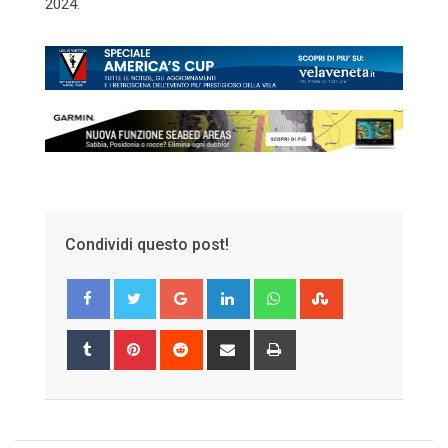
2024.
Condividi questo post!
Google+
LinkedIn
Whatsapp
StumbleUpon
Tumblr
Pinterest
Reddit
Share
Print
via
Email