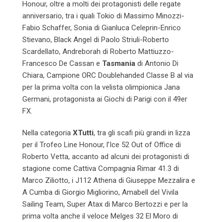
Honour, oltre a molti dei protagonisti delle regate
anniversario, tra i quali Tokio di Massimo Minozzi-
Fabio Schaffer, Sonia di Gianluca Celeprin-Enrico
Stievano, Black Angel di Paolo Striuli-Roberto
Scardellato, Andreborah di Roberto Mattiuzzo-
Francesco De Cassan e
Tasmania
di Antonio Di
Chiara, Campione ORC Doublehanded Classe B al via
per la prima volta con la velista olimpionica Jana
Germani, protagonista ai Giochi di Parigi con il 49er
FX.
Nella categoria
XTutti
, tra gli scafi più grandi in lizza
per il Trofeo Line Honour, l’Ice 52 Out of Office di
Roberto Vetta, accanto ad alcuni dei protagonisti di
stagione come Cattiva Compagnia Rimar 41.3 di
Marco Ziliotto, i J112 Athena di Giuseppe Mezzalira e
A Cumba di Giorgio Migliorino, Amabell del Vivila
Sailing Team, Super Atax di Marco Bertozzi e per la
prima volta anche il veloce Melges 32 El Moro di