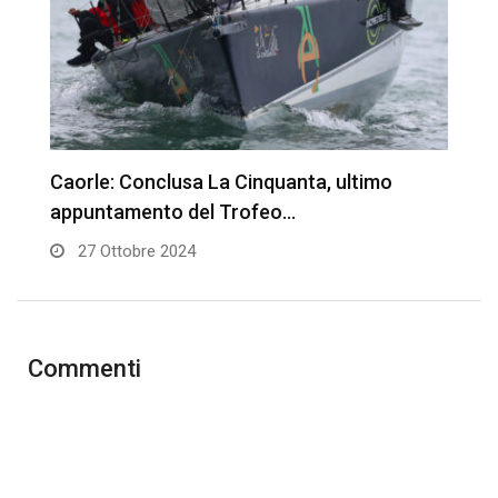
Caorle: Conclusa La Cinquanta, ultimo
C
appuntamento del Trofeo…
r
27 Ottobre 2024
Commenti