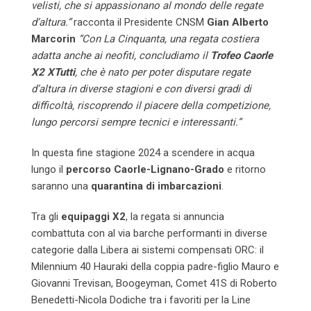
velisti, che si appassionano al mondo delle regate
d’altura.”
racconta il Presidente CNSM
Gian Alberto
Marcorin
“Con La Cinquanta, una regata costiera
adatta anche ai neofiti, concludiamo il
Trofeo Caorle
X2 XTutti
, che è nato per poter disputare regate
d’altura in diverse stagioni e con diversi gradi di
difficoltà, riscoprendo il piacere della competizione,
lungo percorsi sempre tecnici e interessanti.”
In questa fine stagione 2024 a scendere in acqua
lungo il
percorso Caorle-Lignano-Grado
e ritorno
saranno una
quarantina di imbarcazioni
.
Tra gli
equipaggi X2
, la regata si annuncia
combattuta con al via barche performanti in diverse
categorie dalla Libera ai sistemi compensati ORC: il
Milennium 40 Hauraki della coppia padre-figlio Mauro e
Giovanni Trevisan, Boogeyman, Comet 41S di Roberto
Benedetti-Nicola Dodiche tra i favoriti per la Line