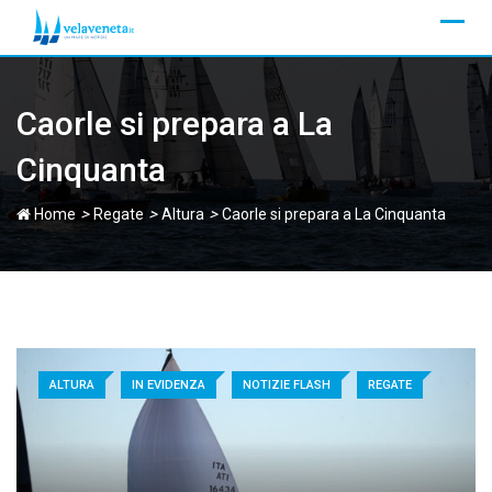
Skip
to
content
Caorle si prepara a La
Cinquanta
>
>
>
Home
Regate
Altura
Caorle si prepara a La Cinquanta
ALTURA
IN EVIDENZA
NOTIZIE FLASH
REGATE