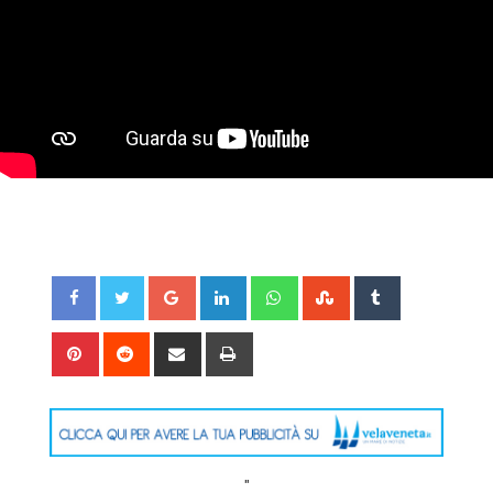
Google+
LinkedIn
Whatsapp
StumbleUpon
Tumblr
Pinterest
Reddit
Share
Print
via
Email
"