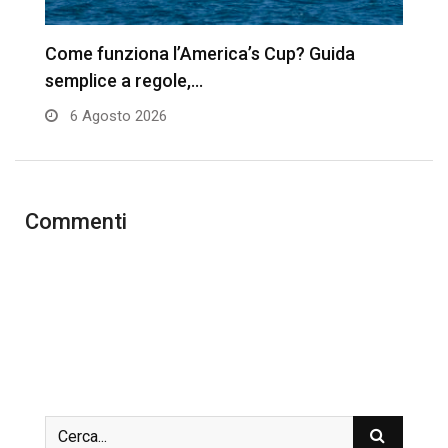
’s
Come funziona l’America’s Cup? Guida
A
semplice a regole,…
t
6 Agosto 2026
Commenti