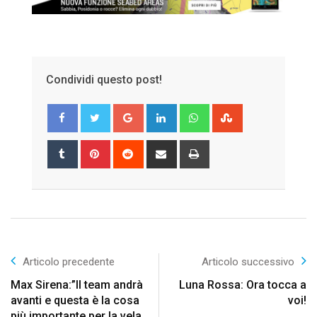
Condividi questo post!
Google+
LinkedIn
Whatsapp
StumbleUpon
Tumblr
Pinterest
Reddit
Share
Print
via
Email
Articolo precedente
Articolo successivo
Max Sirena:”Il team andrà
Luna Rossa: Ora tocca a
avanti e questa è la cosa
voi!
più importante per la vela,