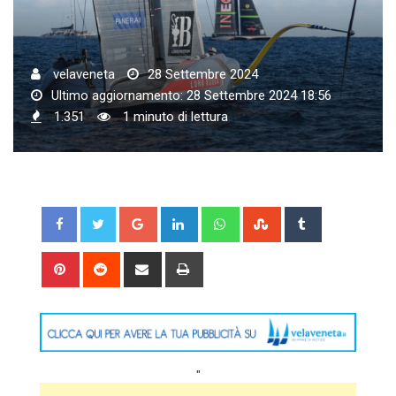
velaveneta
28 Settembre 2024
Ultimo aggiornamento: 28 Settembre 2024 18:56
1.351
1 minuto di lettura
Google+
LinkedIn
Whatsapp
StumbleUpon
Tumblr
Pinterest
Reddit
Share
Print
via
Email
"