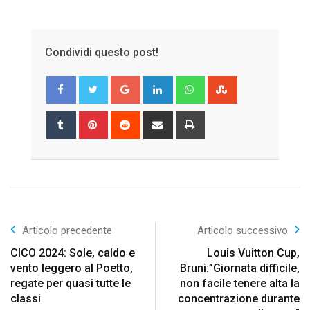
Condividi questo post!
Google+
LinkedIn
Whatsapp
StumbleUpon
Tumblr
Pinterest
Reddit
Share
Print
via
Email
Articolo precedente
Articolo successivo
CICO 2024: Sole, caldo e
Louis Vuitton Cup,
vento leggero al Poetto,
Bruni:”Giornata difficile,
regate per quasi tutte le
non facile tenere alta la
classi
concentrazione durante