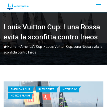
Skip
to
content
Louis Vuitton Cup: Luna Rossa
evita la sconfitta contro Ineos
>
>
Home
America's Cup
Louis Vuitton Cup: Luna Rossa evita la
sconfitta contro Ineos
AMERICA'S CUP
IN EVIDENZA
NOTIZIE AC
NOTIZIE FLASH