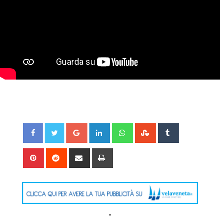
Google+
LinkedIn
Whatsapp
StumbleUpon
Tumblr
Pinterest
Reddit
Share
Print
via
Email
"