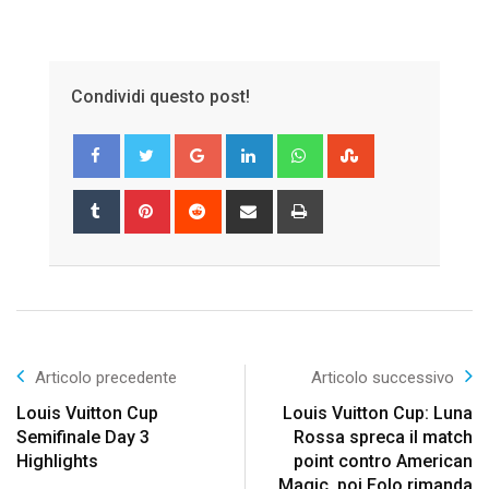
Condividi questo post!
Google+
LinkedIn
Whatsapp
StumbleUpon
Tumblr
Pinterest
Reddit
Share
Print
via
Email
Articolo precedente
Articolo successivo
Louis Vuitton Cup
Louis Vuitton Cup: Luna
Semifinale Day 3
Rossa spreca il match
Highlights
point contro American
Magic, poi Eolo rimanda