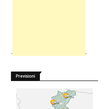
"
"
Previsioni