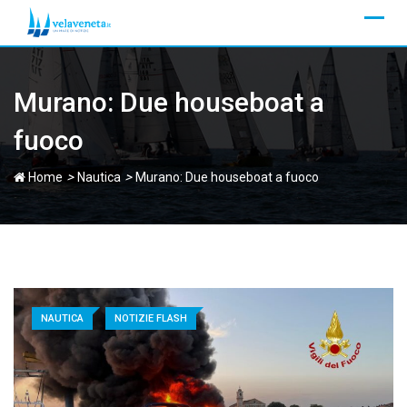
Skip
to
content
Murano: Due houseboat a
fuoco
>
>
Home
Nautica
Murano: Due houseboat a fuoco
NAUTICA
NOTIZIE FLASH