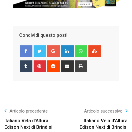
Condividi questo post!
Google+
LinkedIn
Whatsapp
StumbleUpon
Tumblr
Pinterest
Reddit
Share
Print
via
Email
Articolo precedente
Articolo successivo
Italiano Vela d’Altura
Italiano Vela d’Altura
Edison Next di Brindisi
Edison Next di Brindisi