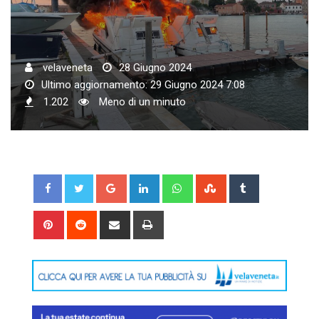
velaveneta
28 Giugno 2024
Ultimo aggiornamento: 29 Giugno 2024 7:08
1.202
Meno di un minuto
Google+
LinkedIn
Whatsapp
StumbleUpon
Tumblr
Pinterest
Reddit
Share
Print
via
Email