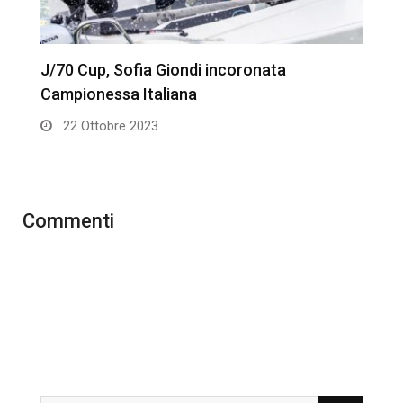
J/70 Cup, Sofia Giondi incoronata
J
Campionessa Italiana
22 Ottobre 2023
Commenti