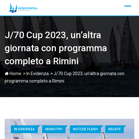
Skip
to
content
J/70 Cup 2023, un’altra
giornata con programma
completo a Rimini
>
>
Home
In Evidenza
J/70 Cup 2023, un’altra giornata con
programma completo a Rimini
IN EVIDENZA
MONOTIPI
NOTIZIE FLASH
REGATE