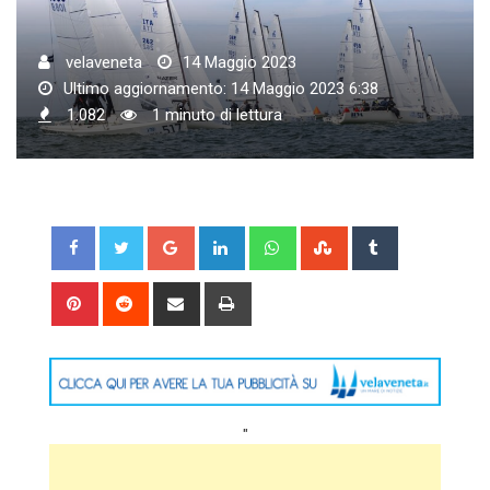
velaveneta
14 Maggio 2023
Ultimo aggiornamento: 14 Maggio 2023 6:38
1.082
1 minuto di lettura
Google+
LinkedIn
Whatsapp
StumbleUpon
Tumblr
Pinterest
Reddit
Share
Print
via
Email
"