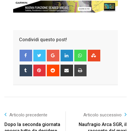
Condividi questo post!
Google+
LinkedIn
Whatsapp
StumbleUpon
Tumblr
Pinterest
Reddit
Share
Print
via
Email
Articolo precedente
Articolo successivo
Dopo la seconda giornata
Naufragio Arca SGR, il
ancora tutto da decidere
racconto dal maxi