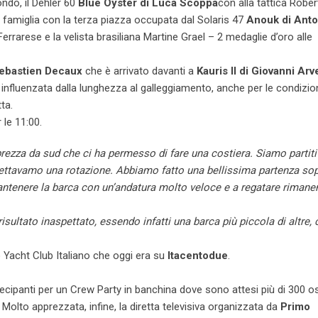
ndo, il Dehler 60
Blue Oyster di Luca Scoppa
con alla tattica Robe
di famiglia con la terza piazza occupata dal Solaris 47
Anouk di Anto
rrarese e la velista brasiliana Martine Grael – 2 medaglie d’oro alle
Sebastien Decaux
che è arrivato davanti a
Kauris II di Giovanni Arv
 influenzata dalla lunghezza al galleggiamento, anche per le condizion
ta.
 le 11:00.
brezza da sud che ci ha permesso di fare una costiera. Siamo partiti
aspettavamo una rotazione. Abbiamo fatto una bellissima partenza so
antenere la barca con un’andatura molto veloce e a regatare rimane
sultato inaspettato, essendo infatti una barca più piccola di altre, 
lo Yacht Club Italiano che oggi era su
Itacentodue
.
ecipanti per un Crew Party in banchina dove sono attesi più di 300 osp
Molto apprezzata, infine, la diretta televisiva organizzata da
Primo