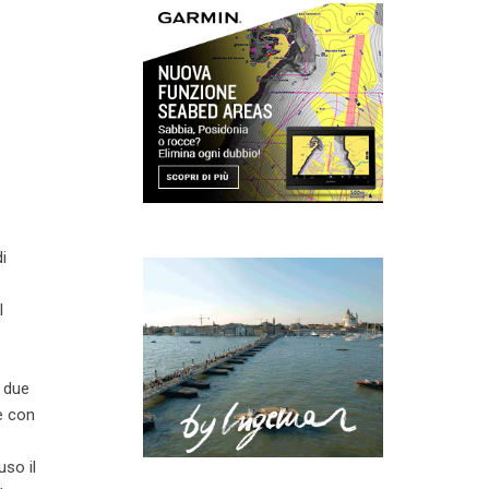
i
l
i due
re con
uso il