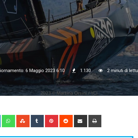
iornamento: 6 Maggio 2023 6:10
1.130
2 minuti di lett
+
LinkedIn
Whatsapp
StumbleUpon
Tumblr
Pinterest
Reddit
Share
Print
via
Email