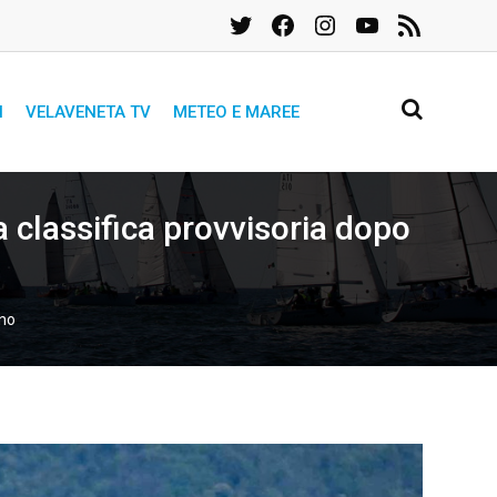
Twitter
Facebook
Instagram
YouTube
Feed
RSS
I
VELAVENETA TV
METEO E MAREE
a classifica provvisoria dopo
rno