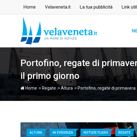
Skip
Home
Velaveneta.it
La tua pubblicità
Link util
to
content
N
Portofino, regate di primave
il primo giorno
>
>
>
Home
Regate
Altura
Portofino, regate di primavera:
ALTURA
IN EVIDENZA
NOTIZIE FLASH
REGATE