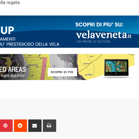
lla regata.
Upon
umblr
Pinterest
Reddit
Share
Print
via
Email