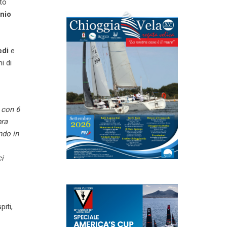
rto
nio
edi
e
i di
 con 6
pra
ndo in
ci
iti,