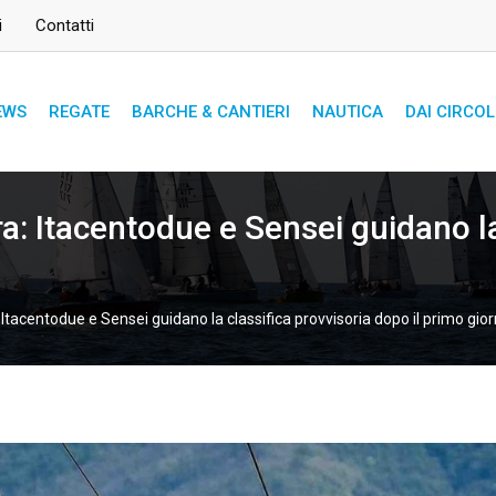
i
Contatti
EWS
REGATE
BARCHE & CANTIERI
NAUTICA
DAI CIRCOL
ra: Itacentodue e Sensei guidano l
 Itacentodue e Sensei guidano la classifica provvisoria dopo il primo gio