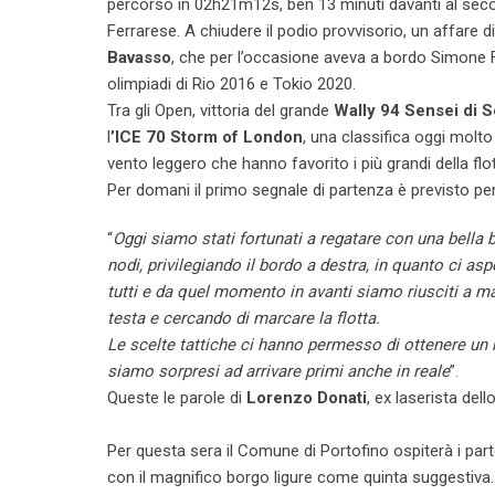
percorso in 02h21m12s, ben 13 minuti davanti al seco
Ferrarese. A chiudere il podio provvisorio, un affare 
Bavasso
, che per l’occasione aveva a bordo Simone Fe
olimpiadi di Rio 2016 e Tokio 2020.
Tra gli Open, vittoria del grande
Wally 94 Sensei di 
l
’ICE 70 Storm of London
, una classifica oggi molto
vento leggero che hanno favorito i più grandi della flot
Per domani il primo segnale di partenza è previsto per
“
Oggi siamo stati fortunati a regatare con una bella 
nodi, privilegiando il bordo a destra, in quanto ci 
tutti e da quel momento in avanti siamo riusciti a m
testa e cercando di marcare la flotta.
Le scelte tattiche ci hanno permesso di ottenere un ri
siamo sorpresi ad arrivare primi anche in reale
”.
Queste le parole di
Lorenzo Donati
, ex laserista del
Per questa sera il Comune di Portofino ospiterà i part
con il magnifico borgo ligure come quinta suggestiva. 