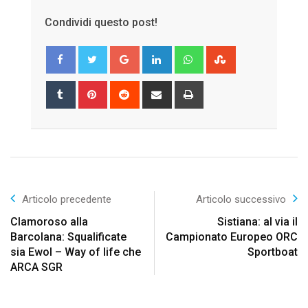
Condividi questo post!
Google+
LinkedIn
Whatsapp
StumbleUpon
Tumblr
Pinterest
Reddit
Share
Print
via
Email
Articolo precedente
Articolo successivo
Clamoroso alla
Sistiana: al via il
Barcolana: Squalificate
Campionato Europeo ORC
sia Ewol – Way of life che
Sportboat
ARCA SGR