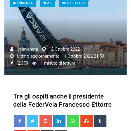
IN EVIDENZA
NEWS
NOTIZIE FLASH
velaveneta
12 Ottobre 2022
Ultimo aggiornamento: 11 Ottobre 2022 21:59
2.379
1 minuto di lettura
Tra gli ospiti anche il presidente
della FederVela Francesco Ettorre
Google+
LinkedIn
Whatsapp
StumbleUpon
Tumblr