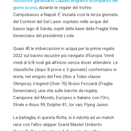
l’istruttore gardesano Claudio Brighenti scomparso nei
giorni scorsi
, durante le regate del trofeo
Campobasso a Napoli. E’ iniziata così la terza giornata
del Contest del Gel Laser ospitato nelle acque del
basso lago di Garda, ospiti della base della Fraglia Vela
Desenzano del presidente Loda.
Quasi 40 le imbarcazioni in acqua per la prima regata
2022 sul bacino lacustre più navigato d’Europa. Venti
medi di 6/8 nodi già all’inizio senza dover attendere. Le
classifiche (dopo 8 prove e 3 giornate) confermano in
testa, nel singolo del Finn (fino a Tokio classe
Olimpica), il legend (Over 70) Bruno Fezzardi (Fraglia
Desenzano), una vita sulle barche da regata,
Campione del Mondo, Europeo e Italiano con l’Orc,
Strale e Asso 99, Dolphin 81, Ior vari, Flying Junior.
La battaglia, in questa flotta, si è ridotta ad un match
race con l’altro skipper Grand Master Umberto