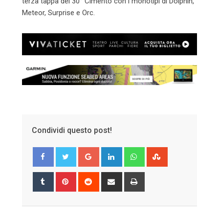
terza tappa del 30° Cimento con i monotipi di Dolphin,
Meteor, Surprise e Orc.
Condividi questo post!
Google+
LinkedIn
Whatsapp
StumbleUpon
Tumblr
Pinterest
Reddit
Share
Print
via
Email