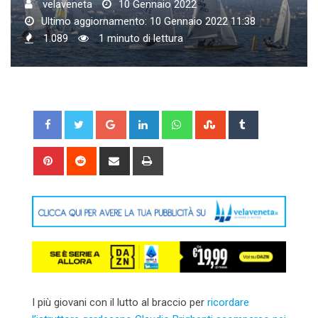
velaveneta
10 Gennaio 2022
Ultimo aggiornamento: 10 Gennaio 2022 11:38
1.089
1 minuto di lettura
Google+
LinkedIn
Whatsapp
StumbleUpon
Tumblr
Pinterest
Reddit
Share
Print
via
Email
I più giovani con il lutto al braccio per
ricordare