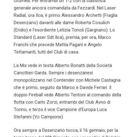
Grumelli. Per entrambi un 1-2 con la classifica
generale ancora comandata da Fezzardi. Nel Laser
Radial, ora Ilca, è primo Alessandro Archetti (Fraglia
Desenzano) davanti alle dame Roberta Cosulich
(Eridio) e l’esordiente Letizia Tonoli (Gargnano). Lo
Standard (Laser Sdt Ilca), premia, per ora, Marco
Franchi che precede Mattia Pagani e Angelo
Tettamanti, tutti del Club di casa.
La Mix vede in testa Alberto Bonatti della Società
Canottieri Garda. Sempre i desenzanesi
monopolizzano nel Contender con Michele Castagna
che è primo, seguito da Marco e Davide Ferrari. Il
doppio Fireball vede Alberto Tentoni al comando della
flotta con Carlo Zorzi, entrambi del Club Avno di
Torino, e terzo il vice Campione d’Europa Luca
Stefanini (Vc Campione).
Ora sempre a Desenzano tocca, il 16 gennaio, per la