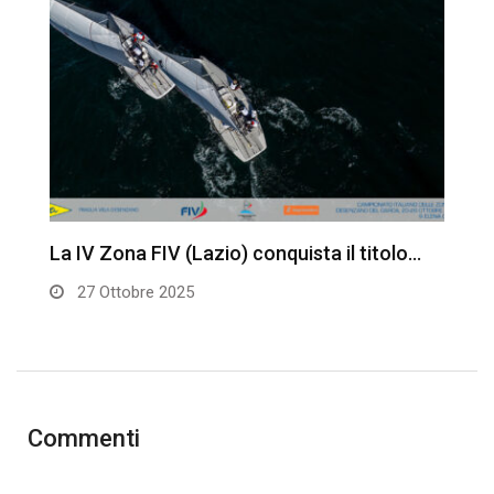
6,
La IV Zona FIV (Lazio) conquista il titolo…
A
Z
27 Ottobre 2025
Commenti