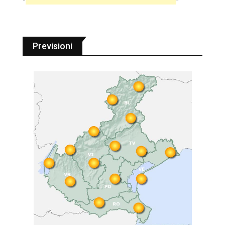
"
"
Previsioni