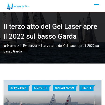
Skip
to
content
Il terzo atto del Gel Laser apre
il 2022 sul basso Garda
>
>
Home
In Evidenza
Il terzo atto del Gel Laser apre il 2022 sul
basso Garda
IN EVIDENZA
MONOTIPI
NOTIZIE FLASH
REGATE