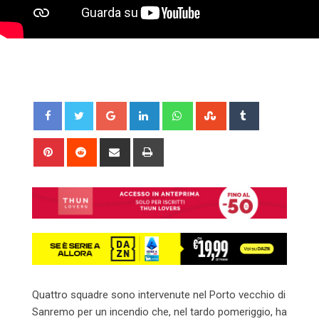
Google+
LinkedIn
Whatsapp
StumbleUpon
Tumblr
Pinterest
Reddit
Share
Print
via
Email
Quattro squadre sono intervenute nel Porto vecchio di
Sanremo per un incendio che, nel tardo pomeriggio, ha