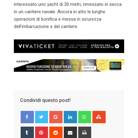
interessato uno yacht di 30 metri, rimessato in secca
in un cantiere navale. Ancora in atto le lunghe
operazioni di bonifica e messa in sicurezza
dell’imbarcazione e del cantiere.
Condividi questo post!
Google+
LinkedIn
Whatsapp
StumbleUpon
Tumblr
Pinterest
Reddit
Share
Print
via