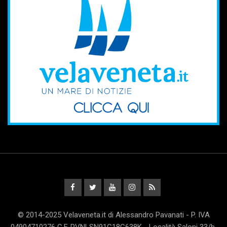
© 2014-2025 Velaveneta.it di Alessandro Pavanati - P. IVA
04904710276 C.F. PVNLSN91C18C638K - Località Saloni 33/b,