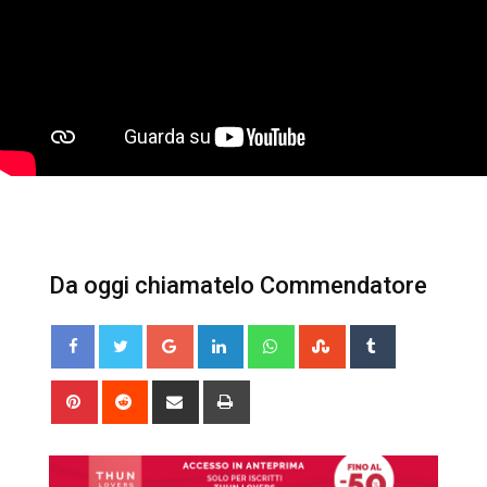
Da oggi chiamatelo Commendatore
Google+
LinkedIn
Whatsapp
StumbleUpon
Tumblr
Pinterest
Reddit
Share
Print
via
Email