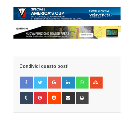
Condividi questo post!
Google+
LinkedIn
Whatsapp
StumbleUpon
Tumblr
Pinterest
Reddit
Share
Print
via
Email