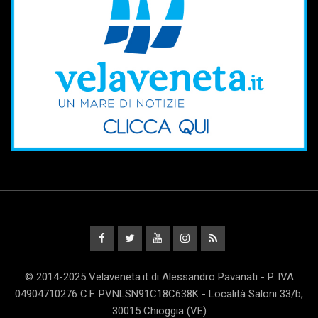
© 2014-2025 Velaveneta.it di Alessandro Pavanati - P. IVA
04904710276 C.F. PVNLSN91C18C638K - Località Saloni 33/b,
30015 Chioggia (VE)